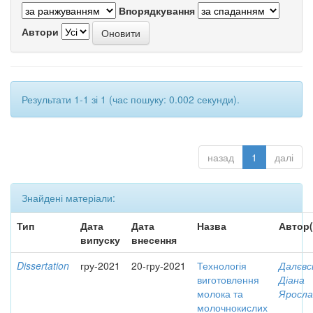
Впорядкування
Автори
Результати 1-1 зі 1 (час пошуку: 0.002 секунди).
назад
1
далі
Знайдені матеріали:
Тип
Дата
Дата
Назва
Автор(
випуску
внесення
Dissertation
гру-2021
20-гру-2021
Технологія
Далєвс
виготовлення
Діана
молока та
Яросла
молочнокислих