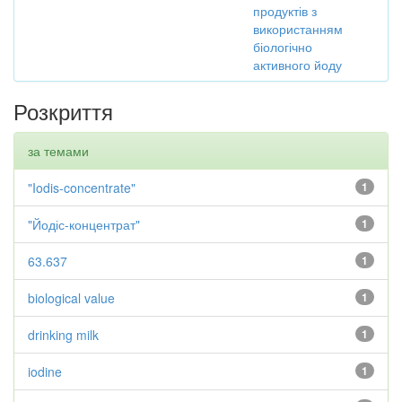
продуктів з
використанням
біологічно
активного йоду
Розкриття
за темами
"Iodis-concentrate"
1
"Йодіс-концентрат"
1
63.637
1
biological value
1
drinking milk
1
iodine
1