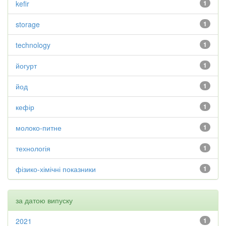
kefir
1
storage
1
technology
1
йогурт
1
йод
1
кефір
1
молоко-питне
1
технологія
1
фізико-хімічні показники
1
за датою випуску
2021
1