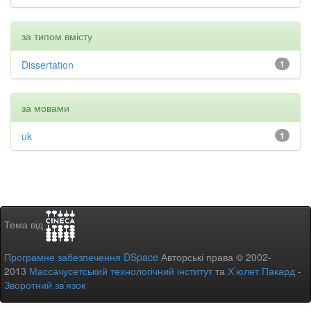
за типом вмісту
Dissertation
1
за мовами
uk
1
Тема від
Програмне забезпечення DSpace
Авторські права © 2002-
2013
Массачусетський технологічний інститут
та
Х’юлет Пакард
-
Зворотний зв’язок