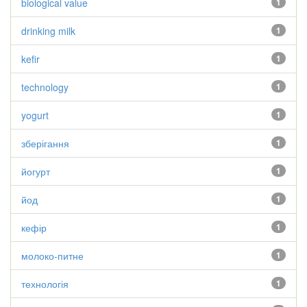
biological value
1
drinking milk
1
kefir
1
technology
1
yogurt
1
зберігання
1
йогурт
1
йод
1
кефір
1
молоко-питне
1
технологія
1