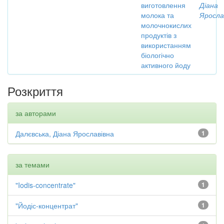
виготовлення
Діана
молока та
Яросла
молочнокислих
продуктів з
використанням
біологічно
активного йоду
Розкриття
за авторами
Далєвська, Діана Ярославівна
1
за темами
"Iodis-concentrate"
1
"Йодіс-концентрат"
1