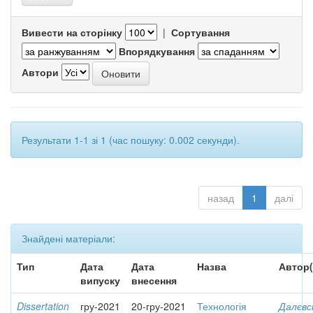
Вивести на сторінку
|
Сортування
Впорядкування
Автори
Результати 1-1 зі 1 (час пошуку: 0.002 секунди).
назад
1
далі
Знайдені матеріали:
Тип
Дата
Дата
Назва
Автор(
випуску
внесення
Dissertation
гру-2021
20-гру-2021
Технологія
Далєвс