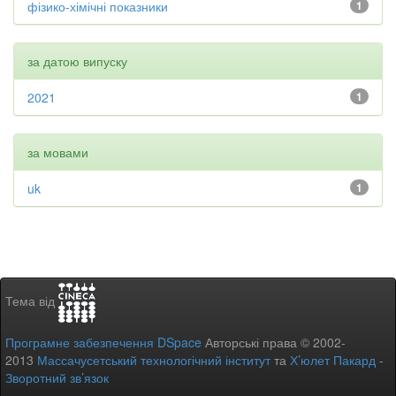
фізико-хімічні показники
1
за датою випуску
2021
1
за мовами
uk
1
Тема від
Програмне забезпечення DSpace
Авторські права © 2002-
2013
Массачусетський технологічний інститут
та
Х’юлет Пакард
-
Зворотний зв’язок