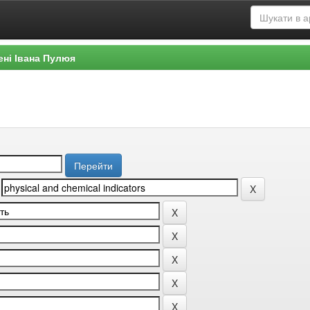
ені Івана Пулюя