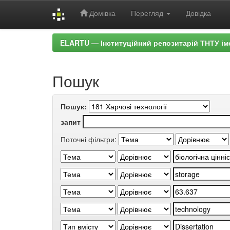
Домівка
Перегляд
Довідка
Skip
ELARTU — Інституційний репозитарій ТНТУ ім
navigation
Пошук
Пошук:
запит
Поточні фільтри: