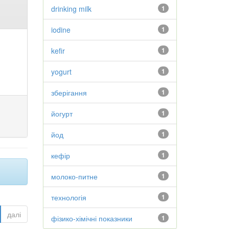
drinking milk
1
iodine
1
kefir
1
yogurt
1
зберігання
1
йогурт
1
йод
1
кефір
1
молоко-питне
1
технологія
1
далі
фізико-хімічні показники
1