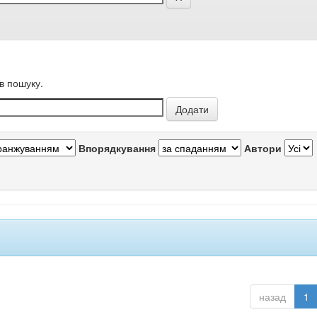
в пошуку.
Впорядкування
Автори
назад
1