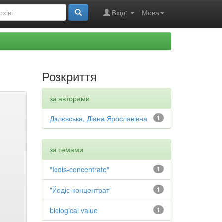
Вхід:
Мова
Розкриття
за авторами
Далєвська, Діана Ярославівна
1
за темами
"Iodis-concentrate"
1
"Йодіс-концентрат"
1
biological value
1