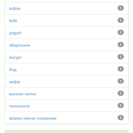
iodine
1
kefir
1
yogurt
1
зберігання
1
йогурт
1
йод
1
кефір
1
молоко-питне
1
технологія
1
фізико-хімічні показники
1