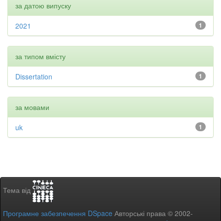
за датою випуску
2021
1
за типом вмісту
Dissertation
1
за мовами
uk
1
Тема від
Програмне забезпечення DSpace
Авторські права © 2002-