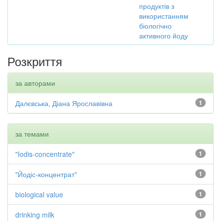
продуктів з
використанням
біологічно
активного йоду
Розкриття
за авторами
Далєвська, Діана Ярославівна
1
за темами
"Iodis-concentrate"
1
"Йодіс-концентрат"
1
biological value
1
drinking milk
1