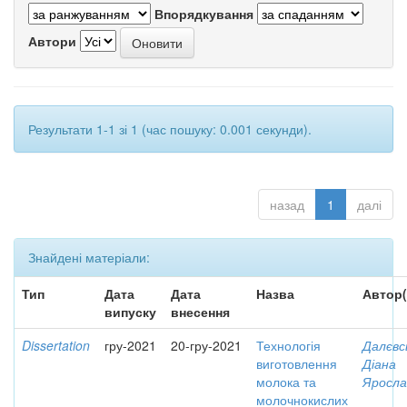
Впорядкування
Автори
Результати 1-1 зі 1 (час пошуку: 0.001 секунди).
назад
1
далі
Знайдені матеріали:
Тип
Дата
Дата
Назва
Автор(
випуску
внесення
Dissertation
гру-2021
20-гру-2021
Технологія
Далєвс
виготовлення
Діана
молока та
Яросла
молочнокислих