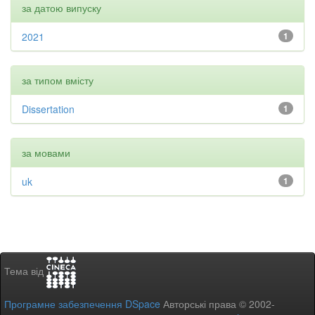
за датою випуску
2021
1
за типом вмісту
Dissertation
1
за мовами
uk
1
Тема від
Програмне забезпечення DSpace
Авторські права © 2002-