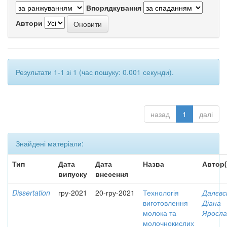
Впорядкування
Автори
Результати 1-1 зі 1 (час пошуку: 0.001 секунди).
назад
1
далі
Знайдені матеріали:
Тип
Дата
Дата
Назва
Автор(
випуску
внесення
Dissertation
гру-2021
20-гру-2021
Технологія
Далєвс
виготовлення
Діана
молока та
Яросла
молочнокислих