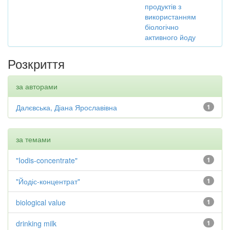
продуктів з
використанням
біологічно
активного йоду
Розкриття
за авторами
Далєвська, Діана Ярославівна
1
за темами
"Iodis-concentrate"
1
"Йодіс-концентрат"
1
biological value
1
drinking milk
1