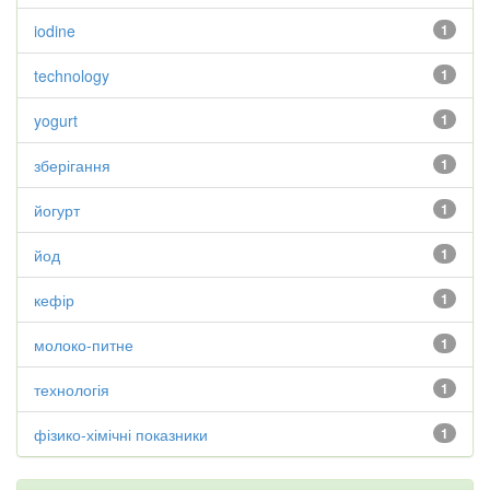
iodine
1
technology
1
yogurt
1
зберігання
1
йогурт
1
йод
1
кефір
1
молоко-питне
1
технологія
1
фізико-хімічні показники
1