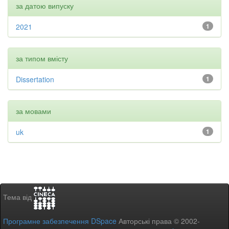
за датою випуску
2021
1
за типом вмісту
Dissertation
1
за мовами
uk
1
Тема від
Програмне забезпечення DSpace
Авторські права © 2002-