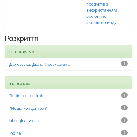
продуктів з
використанням
біологічно
активного йоду
Розкриття
за авторами
Далєвська, Діана Ярославівна
1
за темами
"Iodis-concentrate"
1
"Йодіс-концентрат"
1
biological value
1
iodine
1