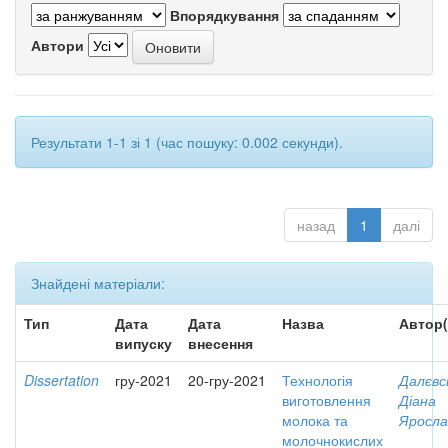
Впорядкування
Автори
Результати 1-1 зі 1 (час пошуку: 0.002 секунди).
назад
1
далі
Знайдені матеріали:
Тип
Дата
Дата
Назва
Автор(
випуску
внесення
Dissertation
гру-2021
20-гру-2021
Технологія
Далєвс
виготовлення
Діана
молока та
Яросла
молочнокислих