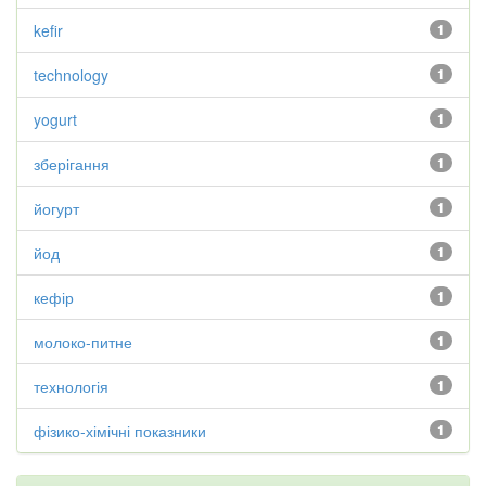
kefir
1
technology
1
yogurt
1
зберігання
1
йогурт
1
йод
1
кефір
1
молоко-питне
1
технологія
1
фізико-хімічні показники
1