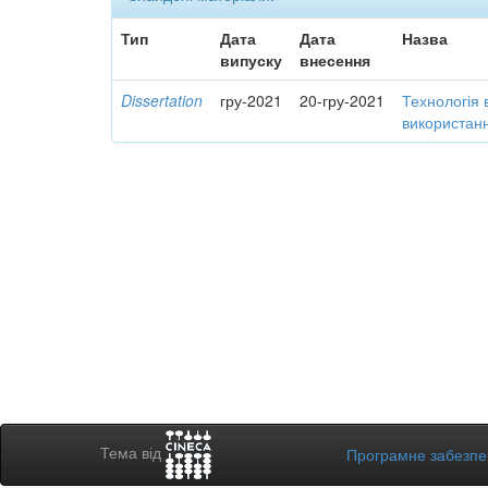
Тип
Дата
Дата
Назва
випуску
внесення
Dissertation
гру-2021
20-гру-2021
Технологія 
використанн
Тема від
Програмне забезп