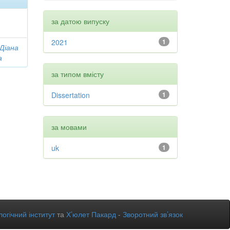
за датою випуску
2021
1
 Діана
а
за типом вмісту
Dissertation
1
за мовами
uk
1
огічний інститут
та
Х’юлет Пакард
-
Зворотний зв’язок