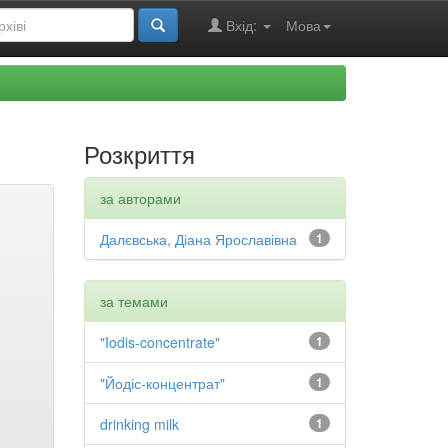
Вхід:
Мова
Розкриття
за авторами
Далєвська, Діана Ярославівна
1
за темами
"Iodis-concentrate"
1
"Йодіс-концентрат"
1
drinking milk
1