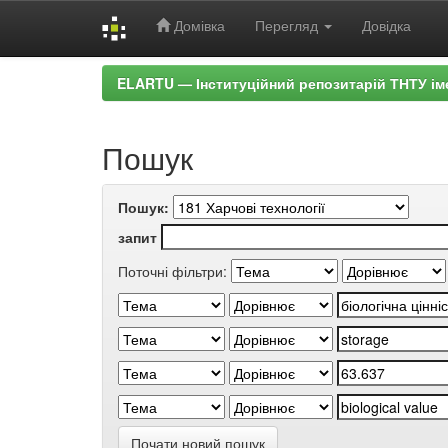
Домівка
Перегляд
Довідка
Skip
ELARTU — Інституційний репозитарій ТНТУ ім
navigation
Пошук
Пошук:
запит
Поточні фільтри:
Почати новий пошук