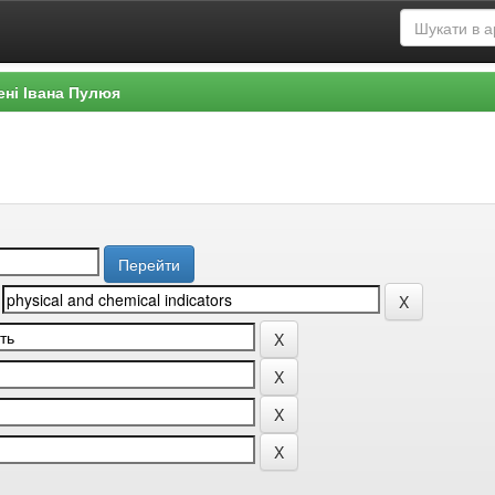
ені Івана Пулюя