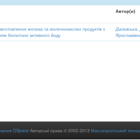
Автор(и)
виготовлення молока та молочнокислих продуктів з
Далєвська,
ям біологічно активного йоду
Ярославівн
ечення DSpace
Авторські права © 2002-2013
Массачусетський технол