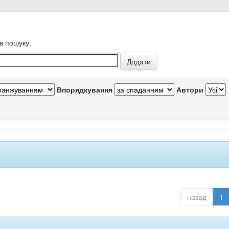
в пошуку.
Впорядкування
Автори
назад
1