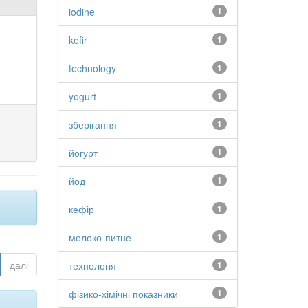
iodine
1
kefir
1
technology
1
yogurt
1
зберігання
1
йогурт
1
йод
1
кефір
1
молоко-питне
1
далі
технологія
1
фізико-хімічні показники
1