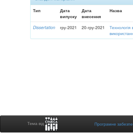
Тип
Дата
Дата
Назва
випуску
внесення
Dissertation
гру-2021
20-гру-2021
Технологія 
використанн
Тема від
Програмне забезп