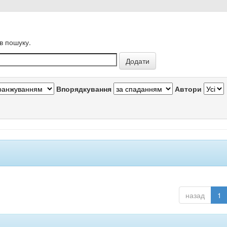
в пошуку.
Впорядкування
Автори
назад
1