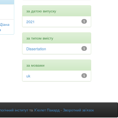
за датою випуску
2021
1
 Діана
а
за типом вмісту
Dissertation
1
за мовами
uk
1
огічний інститут
та
Х’юлет Пакард
-
Зворотний зв’язок