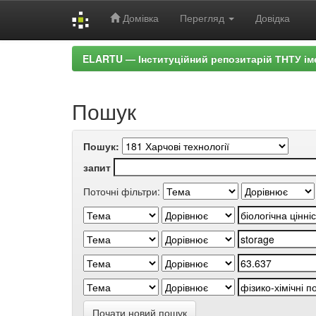
Домівка
Перегляд
Довідка
Skip
ELARTU — Інституційний репозитарій ТНТУ ім
navigation
Пошук
Пошук:
запит
Поточні фільтри:
Почати новий пошук