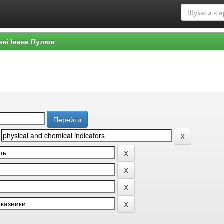
ені Івана Пулюя