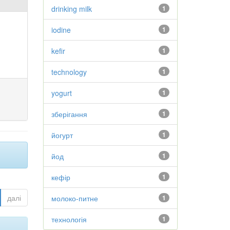
drinking milk
1
iodine
1
kefir
1
technology
1
yogurt
1
зберігання
1
йогурт
1
йод
1
кефір
1
далі
молоко-питне
1
технологія
1