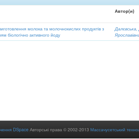
Автор(и)
виготовлення молока та молочнокислих продуктів з
Далєвська,
ям біологічно активного йоду
Ярославівн
ечення DSpace
Авторські права © 2002-2013
Массачусетський технол