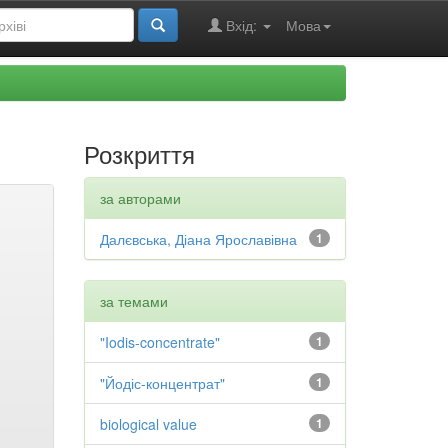
Вхід:
Мова
Розкриття
за авторами
Далєвська, Діана Ярославівна
1
за темами
"Iodis-concentrate"
1
"Йодіс-концентрат"
1
biological value
1