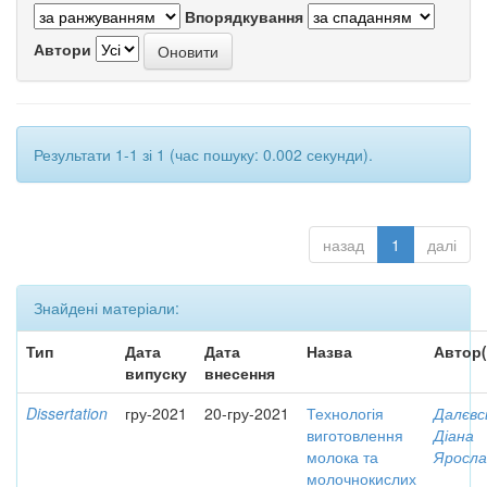
Впорядкування
Автори
Результати 1-1 зі 1 (час пошуку: 0.002 секунди).
назад
1
далі
Знайдені матеріали:
Тип
Дата
Дата
Назва
Автор(
випуску
внесення
Dissertation
гру-2021
20-гру-2021
Технологія
Далєвс
виготовлення
Діана
молока та
Яросла
молочнокислих