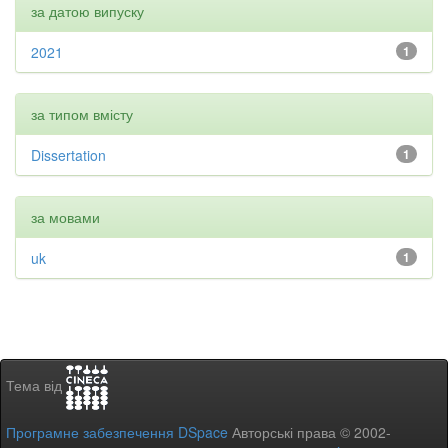
за датою випуску
2021
1
за типом вмісту
Dissertation
1
за мовами
uk
1
Тема від
Програмне забезпечення DSpace
Авторські права © 2002-