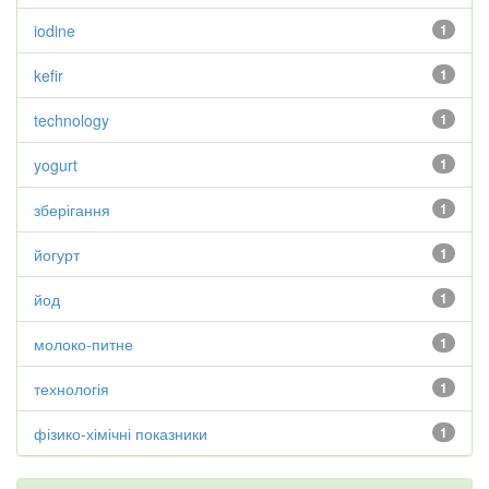
iodine
1
kefir
1
technology
1
yogurt
1
зберігання
1
йогурт
1
йод
1
молоко-питне
1
технологія
1
фізико-хімічні показники
1