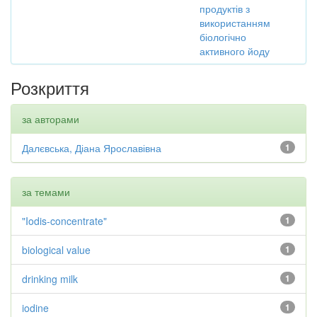
продуктів з
використанням
біологічно
активного йоду
Розкриття
за авторами
Далєвська, Діана Ярославівна
1
за темами
"Iodis-concentrate"
1
biological value
1
drinking milk
1
iodine
1