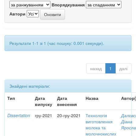
Впорядкування
Автори
Результати 1-1 зі 1 (час пошуку: 0.001 секунди).
назад
1
далі
Знайдені матеріали:
Тип
Дата
Дата
Назва
Автор(
випуску
внесення
Dissertation
гру-2021
20-гру-2021
Технологія
Далєвс
виготовлення
Діана
молока та
Яросла
молочнокислих