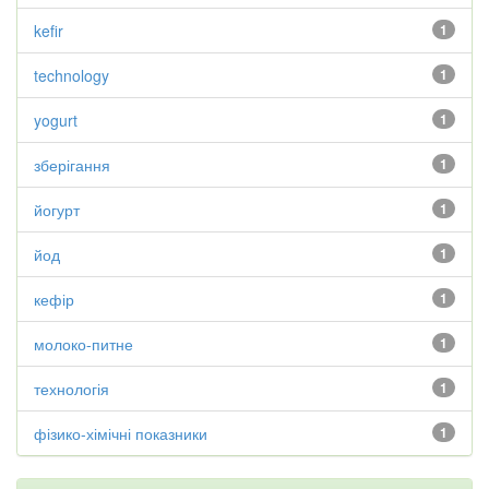
kefir
1
technology
1
yogurt
1
зберігання
1
йогурт
1
йод
1
кефір
1
молоко-питне
1
технологія
1
фізико-хімічні показники
1