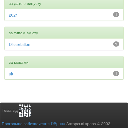
за датою випуску
2021
1
за типом вмісту
Dissertation
1
за мовами
uk
1
Тема від
Програмне забезпечення DSpace
Авторські права © 2002-