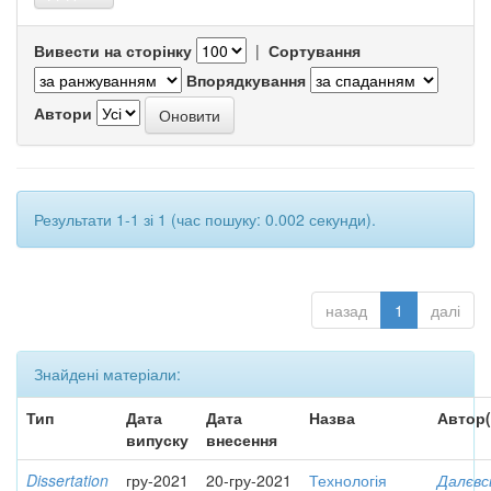
Вивести на сторінку
|
Сортування
Впорядкування
Автори
Результати 1-1 зі 1 (час пошуку: 0.002 секунди).
назад
1
далі
Знайдені матеріали:
Тип
Дата
Дата
Назва
Автор(
випуску
внесення
Dissertation
гру-2021
20-гру-2021
Технологія
Далєвс