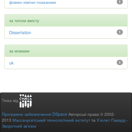
фізико-хімічні показники
1
за типом вмісту
Dissertation
1
за мовами
uk
1
Тема від
Програмне забезпечення DSpace
Авторські права © 2002-
2013
Массачусетський технологічний інститут
та
Х’юлет Пакард
-
Зворотний зв’язок