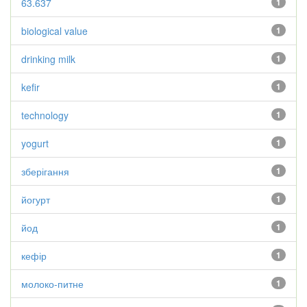
63.637
1
biological value
1
drinking milk
1
kefir
1
technology
1
yogurt
1
зберігання
1
йогурт
1
йод
1
кефір
1
молоко-питне
1