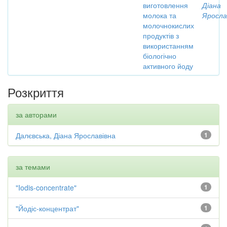
виготовлення
Діана
молока та
Яросла
молочнокислих
продуктів з
використанням
біологічно
активного йоду
Розкриття
за авторами
Далєвська, Діана Ярославівна
1
за темами
"Iodis-concentrate"
1
"Йодіс-концентрат"
1