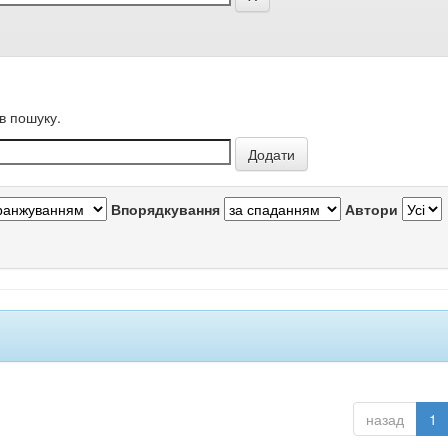
в пошуку.
Впорядкування
Автори
назад
1