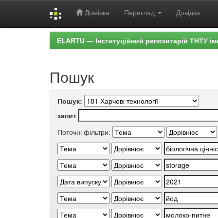
Домівка
Перегляд
Довідка
Skip
ELARTU — Інституційний репозитарій ТНТУ ім
navigation
Пошук
Пошук:
запит
Поточні фільтри: