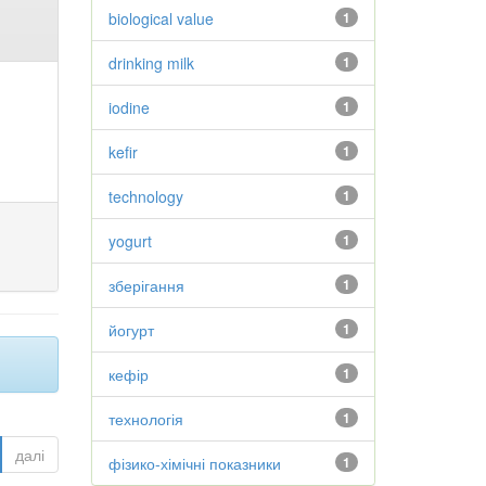
biological value
1
drinking milk
1
iodine
1
kefir
1
technology
1
yogurt
1
зберігання
1
йогурт
1
кефір
1
технологія
1
далі
фізико-хімічні показники
1