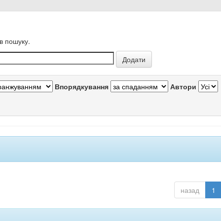
в пошуку.
Впорядкування
Автори
назад
1