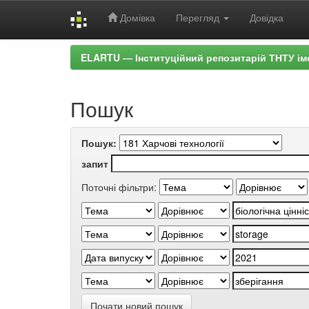
Домівка
Перегляд
Довідка
Skip
ELARTU — Інституційний репозитарій ТНТУ ім
navigation
Пошук
Пошук:
запит
Поточні фільтри:
Почати новий пошук