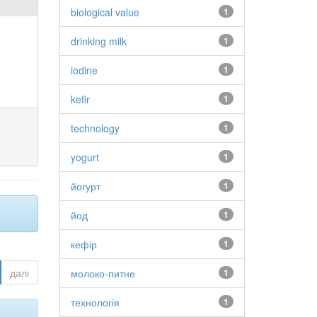
biological value
1
drinking milk
1
iodine
1
kefir
1
technology
1
yogurt
1
йогурт
1
йод
1
кефір
1
далі
молоко-питне
1
технологія
1