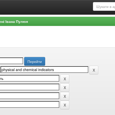
ені Івана Пулюя