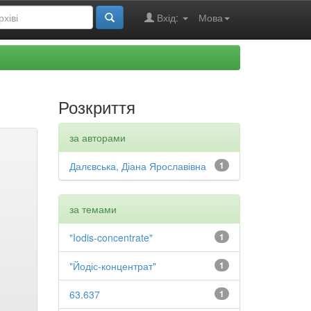
Вхід:
Мова
Розкриття
за авторами
Далєвська, Діана Ярославівна
1
за темами
"Iodis-concentrate"
1
"Йодіс-концентрат"
1
63.637
1