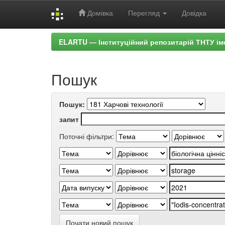
Домівка
Перегляд
Довідка
Skip
ELARTU — Інституційний репозитарій ТНТУ ім
navigation
Пошук
Пошук:
запит
Поточні фільтри:
Почати новий пошук