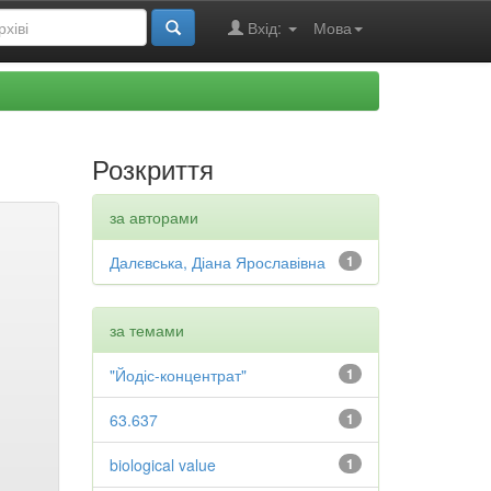
Вхід:
Мова
Розкриття
за авторами
Далєвська, Діана Ярославівна
1
за темами
"Йодіс-концентрат"
1
63.637
1
biological value
1