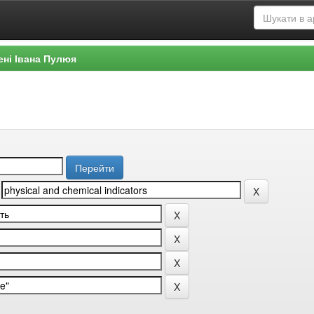
ені Івана Пулюя