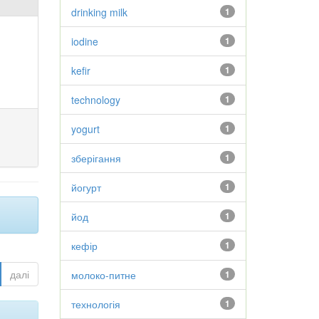
drinking milk
1
iodine
1
kefir
1
technology
1
yogurt
1
зберігання
1
йогурт
1
йод
1
кефір
1
далі
молоко-питне
1
технологія
1