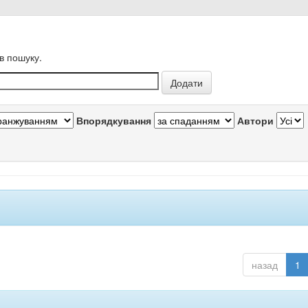
в пошуку.
Впорядкування
Автори
назад
1