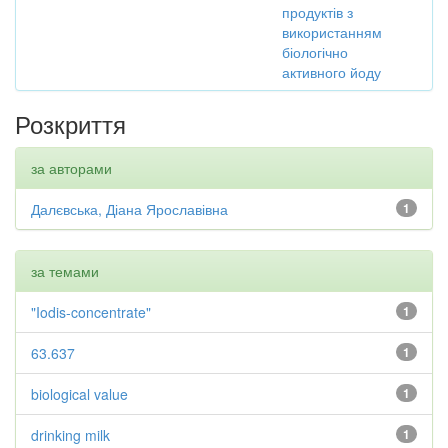
продуктів з
використанням
біологічно
активного йоду
Розкриття
за авторами
Далєвська, Діана Ярославівна
1
за темами
"Iodis-concentrate"
1
63.637
1
biological value
1
drinking milk
1