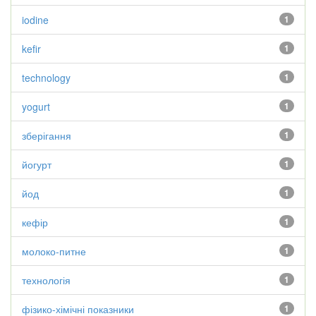
iodine
1
kefir
1
technology
1
yogurt
1
зберігання
1
йогурт
1
йод
1
кефір
1
молоко-питне
1
технологія
1
фізико-хімічні показники
1