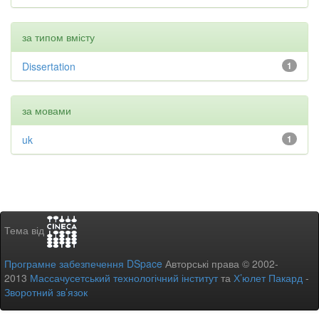
за типом вмісту
Dissertation
1
за мовами
uk
1
Тема від
Програмне забезпечення DSpace
Авторські права © 2002-
2013
Массачусетський технологічний інститут
та
Х’юлет Пакард
-
Зворотний зв’язок