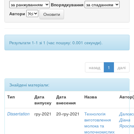
Впорядкування
Автори
Результати 1-1 зі 1 (час пошуку: 0.001 секунди).
назад
1
далі
Знайдені матеріали:
Тип
Дата
Дата
Назва
Автор(
випуску
внесення
Dissertation
гру-2021
20-гру-2021
Технологія
Далєвс
виготовлення
Діана
молока та
Яросла
молочнокислих