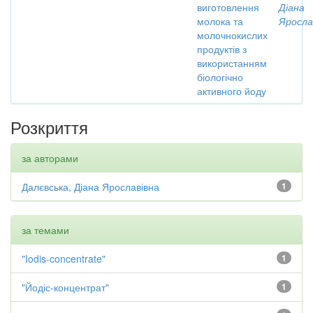
виготовлення
Діана
молока та
Яросла
молочнокислих
продуктів з
використанням
біологічно
активного йоду
Розкриття
за авторами
Далєвська, Діана Ярославівна
1
за темами
"Iodis-concentrate"
1
"Йодіс-концентрат"
1