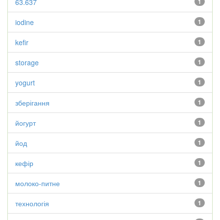
63.637
1
iodine
1
kefir
1
storage
1
yogurt
1
зберігання
1
йогурт
1
йод
1
кефір
1
молоко-питне
1
технологія
1