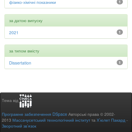
фізико-хімічні показники
1
за датою випуску
2021
1
за типом вмісту
Dissertation
1
Тема від
Програмне забезпечення DSpace
Авторські права © 2002-
2013
Массачусетський технологічний інститут
та
Х’юлет Пакард
-
Зворотний зв’язок