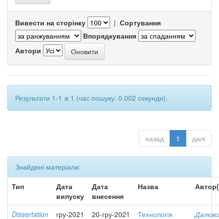
Вивести на сторінку
|
Сортування
Впорядкування
Автори
Результати 1-1 зі 1 (час пошуку: 0.002 секунди).
назад
1
далі
Знайдені матеріали:
Тип
Дата
Дата
Назва
Автор(
випуску
внесення
Dissertation
гру-2021
20-гру-2021
Технологія
Далєвс