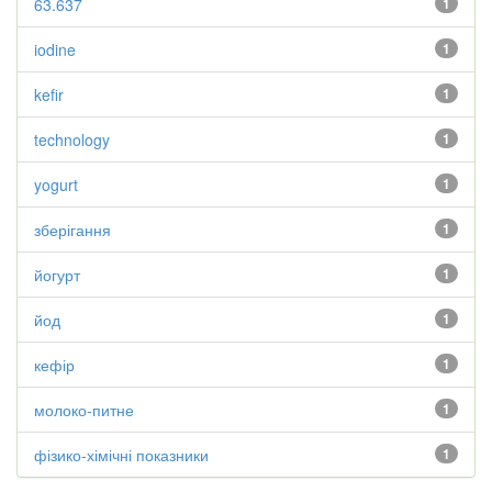
63.637
1
iodine
1
kefir
1
technology
1
yogurt
1
зберігання
1
йогурт
1
йод
1
кефір
1
молоко-питне
1
фізико-хімічні показники
1