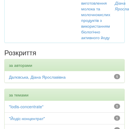
виготовлення
Діана
молока та
Яросла
молочнокислих
продуктів з
використанням
біологічно
активного йоду
Розкриття
за авторами
Далєвська, Діана Ярославівна
1
за темами
"Iodis-concentrate"
1
"Йодіс-концентрат"
1