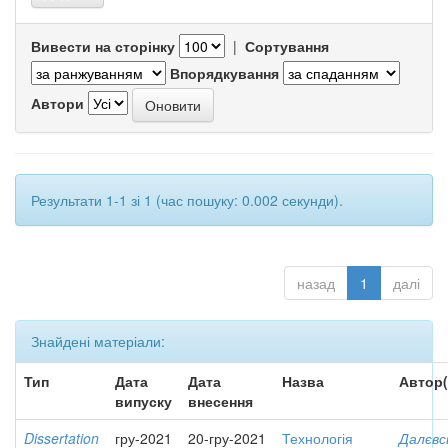
Вивести на сторінку
|
Сортування
Впорядкування
Автори
Результати 1-1 зі 1 (час пошуку: 0.002 секунди).
назад
1
далі
Знайдені матеріали:
Тип
Дата
Дата
Назва
Автор(
випуску
внесення
Dissertation
гру-2021
20-гру-2021
Технологія
Далєвс