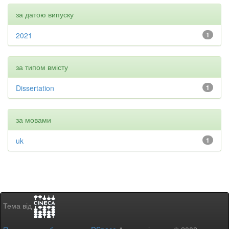
за датою випуску
2021
1
за типом вмісту
Dissertation
1
за мовами
uk
1
Тема від