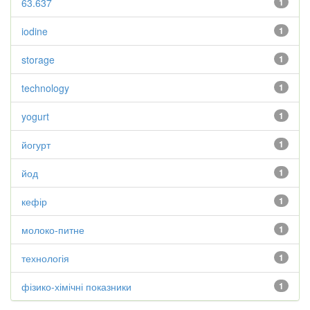
63.637
1
iodine
1
storage
1
technology
1
yogurt
1
йогурт
1
йод
1
кефір
1
молоко-питне
1
технологія
1
фізико-хімічні показники
1