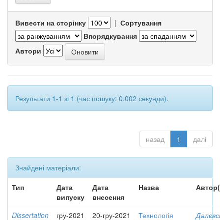
Вивести на сторінку
|
Сортування
Впорядкування
Автори
Результати 1-1 зі 1 (час пошуку: 0.002 секунди).
назад
1
далі
Знайдені матеріали:
Тип
Дата
Дата
Назва
Автор(
випуску
внесення
Dissertation
гру-2021
20-гру-2021
Технологія
Далєвс