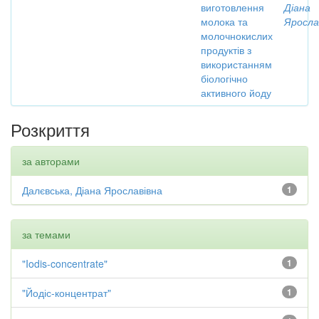
виготовлення
Діана
молока та
Яросла
молочнокислих
продуктів з
використанням
біологічно
активного йоду
Розкриття
за авторами
Далєвська, Діана Ярославівна
1
за темами
"Iodis-concentrate"
1
"Йодіс-концентрат"
1