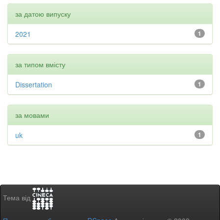
за датою випуску
2021
1
за типом вмісту
Dissertation
1
за мовами
uk
1
Тема від