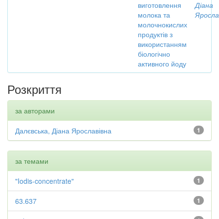
виготовлення
Діана
молока та
Яросла
молочнокислих
продуктів з
використанням
біологічно
активного йоду
Розкриття
за авторами
Далєвська, Діана Ярославівна
1
за темами
"Iodis-concentrate"
1
63.637
1