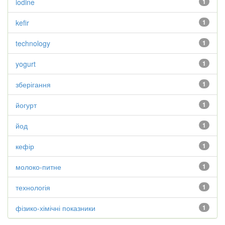
iodine
1
kefir
1
technology
1
yogurt
1
зберігання
1
йогурт
1
йод
1
кефір
1
молоко-питне
1
технологія
1
фізико-хімічні показники
1