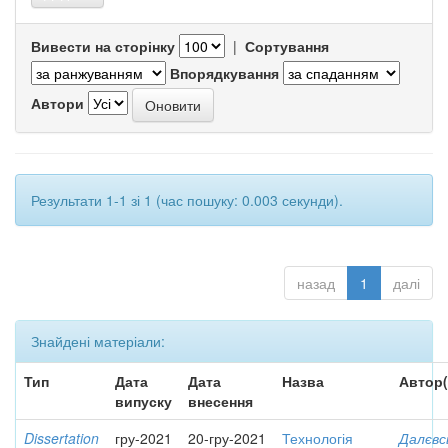
Вивести на сторінку
|
Сортування
Впорядкування
Автори
Результати 1-1 зі 1 (час пошуку: 0.003 секунди).
назад
1
далі
Знайдені матеріали:
Тип
Дата
Дата
Назва
Автор(
випуску
внесення
Dissertation
гру-2021
20-гру-2021
Технологія
Далєвс