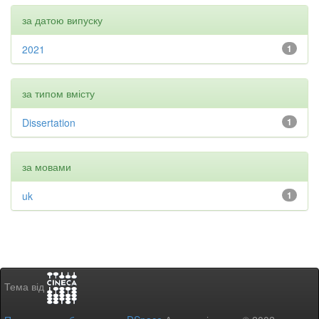
за датою випуску
2021
1
за типом вмісту
Dissertation
1
за мовами
uk
1
Тема від