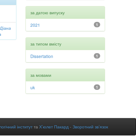
за датою випуску
2021
1
 Діана
а
за типом вмісту
Dissertation
1
за мовами
uk
1
огічний інститут
та
Х’юлет Пакард
-
Зворотний зв’язок