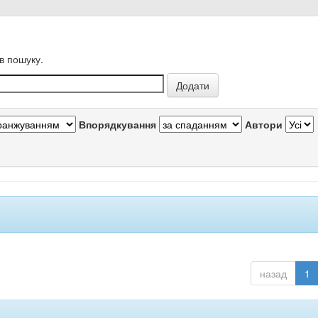
в пошуку.
Впорядкування
Автори
назад
1