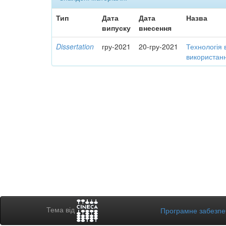
Тип
Дата
Дата
Назва
випуску
внесення
Dissertation
гру-2021
20-гру-2021
Технологія 
використанн
Тема від
Програмне забезп