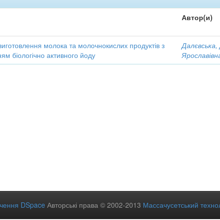
Автор(и)
виготовлення молока та молочнокислих продуктів з
Далєвська,
ям біологічно активного йоду
Ярославівн
ечення DSpace
Авторські права © 2002-2013
Массачусетський технол