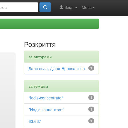
Вхід:
Мова
Розкриття
за авторами
Далєвська, Діана Ярославівна
1
за темами
"Iodis-concentrate"
1
"Йодіс-концентрат"
1
63.637
1