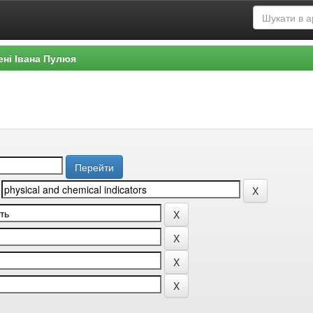
ені Івана Пулюя