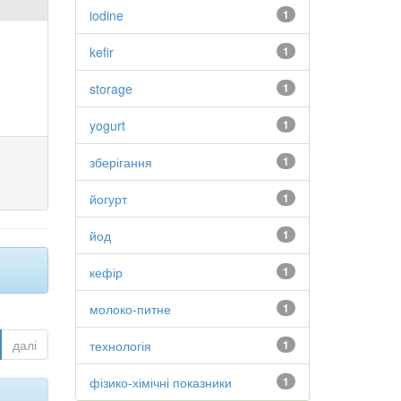
iodine
1
kefir
1
storage
1
yogurt
1
зберігання
1
йогурт
1
йод
1
кефір
1
молоко-питне
1
далі
технологія
1
фізико-хімічні показники
1