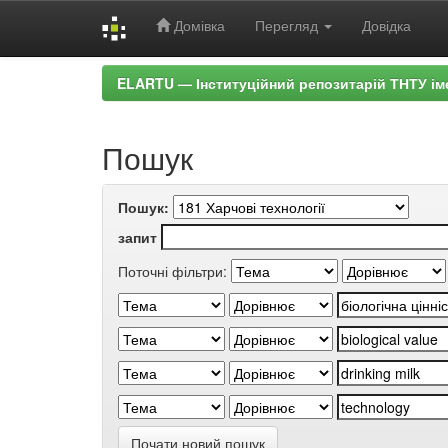
Домівка
Перегляд
Довідка
Skip
ELARTU — Інституційний репозитарій ТНТУ ім
navigation
Пошук
Пошук:
запит
Поточні фільтри:
Почати новий пошук