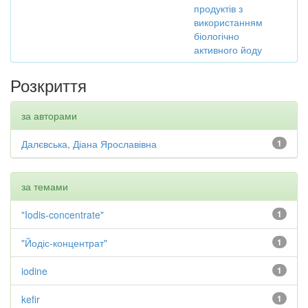
продуктів з
використанням
біологічно
активного йоду
Розкриття
за авторами
Далєвська, Діана Ярославівна
1
за темами
"Iodis-concentrate"
1
"Йодіс-концентрат"
1
iodine
1
kefir
1