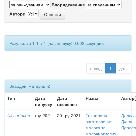
Впорядкування
Автори
Результати 1-1 зі 1 (час пошуку: 0.002 секунди).
назад
1
далі
Знайдені матеріали:
Тип
Дата
Дата
Назва
Автор(
випуску
внесення
Dissertation
гру-2021
20-гру-2021
Технологія
Далєвс
виготовлення
Діана
молока та
Яросла
молочнокислих