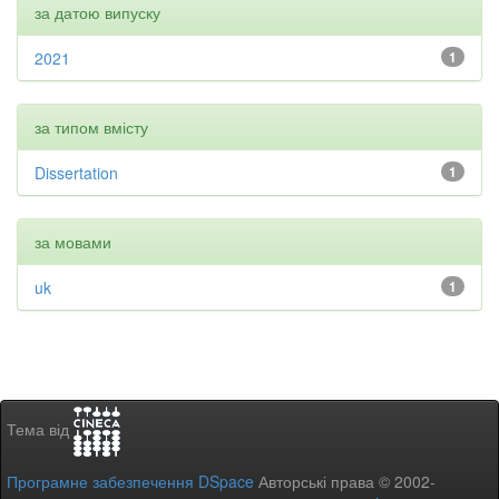
за датою випуску
2021
1
за типом вмісту
Dissertation
1
за мовами
uk
1
Тема від
Програмне забезпечення DSpace
Авторські права © 2002-