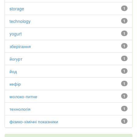
storage
1
technology
1
yogurt
1
зберігання
1
йогурт
1
йод
1
кефір
1
молоко-питне
1
технологія
1
фізико-хімічні показники
1