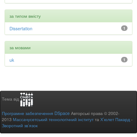
за типом вмісту
Dissertation
1
за мовами
uk
1
Тема від
Програмне забезпечення DSpace
Авторські права © 2002-
2013
Массачусетський технологічний інститут
та
Х’юлет Пакард
-
Зворотний зв’язок