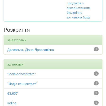
продуктів з
використанням
біологічно
активного йоду
Розкриття
за авторами
Далєвська, Діана Ярославівна
1
за темами
"Iodis-concentrate"
1
"Йодіс-концентрат"
1
63.637
1
iodine
1