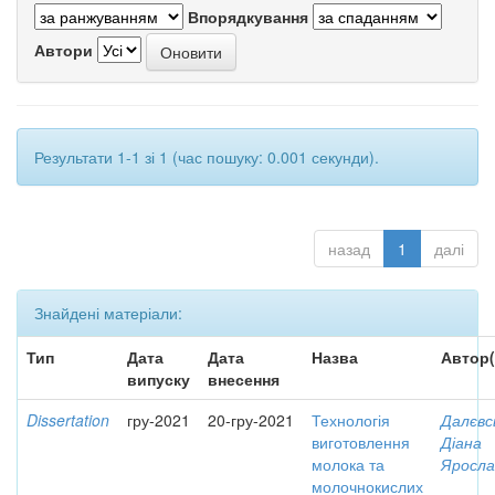
Впорядкування
Автори
Результати 1-1 зі 1 (час пошуку: 0.001 секунди).
назад
1
далі
Знайдені матеріали:
Тип
Дата
Дата
Назва
Автор(
випуску
внесення
Dissertation
гру-2021
20-гру-2021
Технологія
Далєвс
виготовлення
Діана
молока та
Яросла
молочнокислих