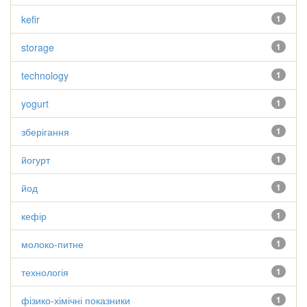
kefir
1
storage
1
technology
1
yogurt
1
зберігання
1
йогурт
1
йод
1
кефір
1
молоко-питне
1
технологія
1
фізико-хімічні показники
1