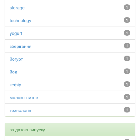
storage
1
technology
1
yogurt
1
зберігання
1
йогурт
1
йод
1
кефір
1
молоко-питне
1
технологія
1
за датою випуску