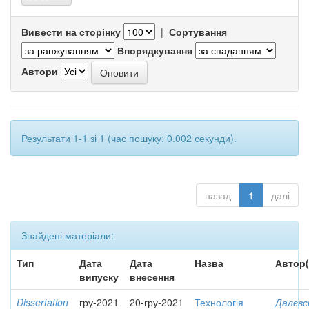
Вивести на сторінку
|
Сортування
Впорядкування
Автори
Результати 1-1 зі 1 (час пошуку: 0.002 секунди).
назад
1
далі
Знайдені матеріали:
Тип
Дата
Дата
Назва
Автор(
випуску
внесення
Dissertation
гру-2021
20-гру-2021
Технологія
Далєвс