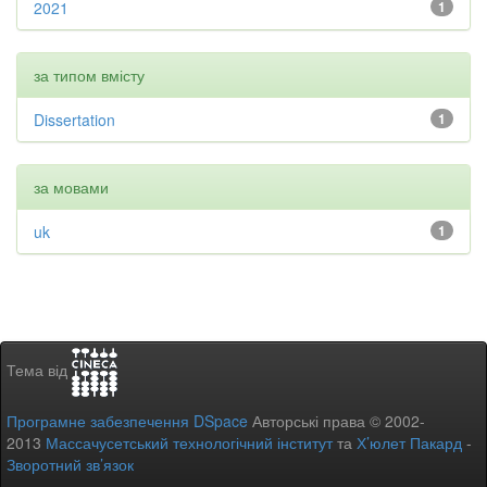
2021
1
за типом вмісту
Dissertation
1
за мовами
uk
1
Тема від
Програмне забезпечення DSpace
Авторські права © 2002-
2013
Массачусетський технологічний інститут
та
Х’юлет Пакард
-
Зворотний зв’язок