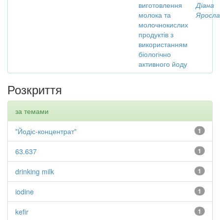
виготовлення
Діана
молока та
Яросла
молочнокислих
продуктів з
використанням
біологічно
активного йоду
Розкриття
за темами
"Йодіс-концентрат"
1
63.637
1
drinking milk
1
iodine
1
kefir
1