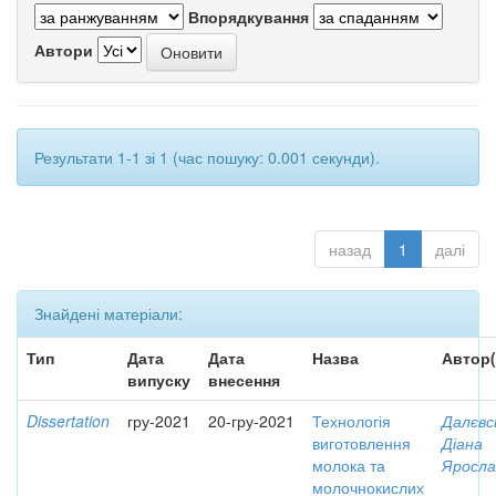
Впорядкування
Автори
Результати 1-1 зі 1 (час пошуку: 0.001 секунди).
назад
1
далі
Знайдені матеріали:
Тип
Дата
Дата
Назва
Автор(
випуску
внесення
Dissertation
гру-2021
20-гру-2021
Технологія
Далєвс
виготовлення
Діана
молока та
Яросла
молочнокислих