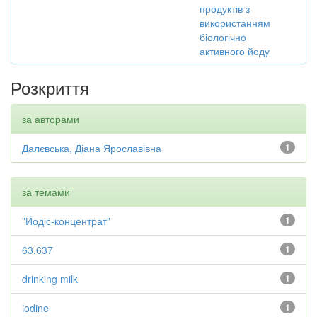
продуктів з
використанням
біологічно
активного йоду
Розкриття
за авторами
Далєвська, Діана Ярославівна
1
за темами
"Йодіс-концентрат"
1
63.637
1
drinking milk
1
iodine
1