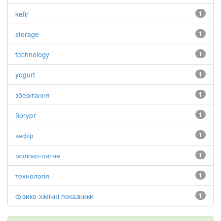
kefir
1
storage
1
technology
1
yogurt
1
зберігання
1
йогурт
1
кефір
1
молоко-питне
1
технологія
1
фізико-хімічні показники
1