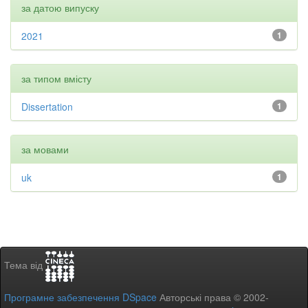
за датою випуску
2021
1
за типом вмісту
Dissertation
1
за мовами
uk
1
Тема від
Програмне забезпечення DSpace
Авторські права © 2002-