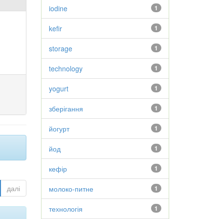
iodine
1
kefir
1
storage
1
technology
1
yogurt
1
зберігання
1
йогурт
1
йод
1
кефір
1
далі
молоко-питне
1
технологія
1