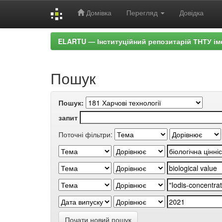
Домівка
Перегляд
Довідка
Skip
ELARTU — Інституційний репозитарій ТНТУ ім
navigation
Пошук
Пошук:
запит
Поточні фільтри:
Почати новий пошук