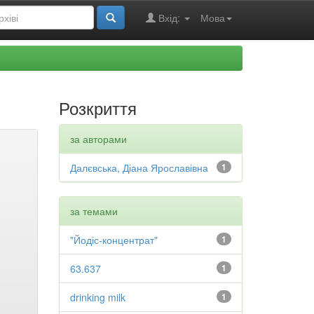
Вхід:
Мова
Розкриття
за авторами
Далєвська, Діана Ярославівна
1
за темами
"Йодіс-концентрат"
1
63.637
1
drinking milk
1