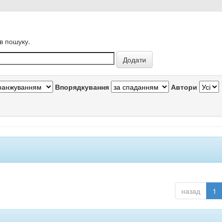
в пошуку.
Впорядкування
Автори
назад
1