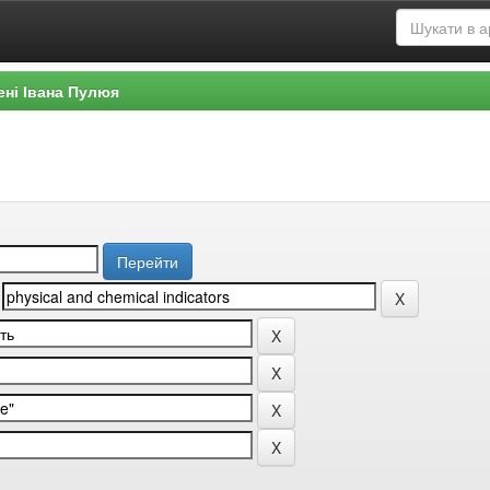
ені Івана Пулюя