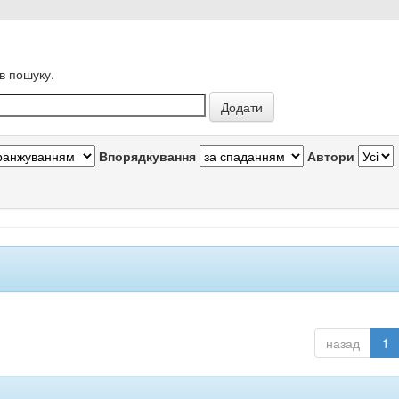
в пошуку.
Впорядкування
Автори
назад
1