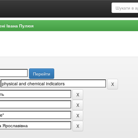
ені Івана Пулюя