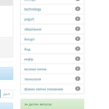
technology
1
yogurt
1
зберігання
1
йогурт
1
йод
1
кефір
1
молоко-питне
1
технологія
1
фізико-хімічні показники
1
далі
за датою випуску