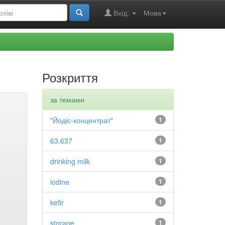
Вхід:
Мова
Розкриття
за темами
"Йодіс-концентрат"
1
63.637
1
drinking milk
1
iodine
1
kefir
1
storage
1