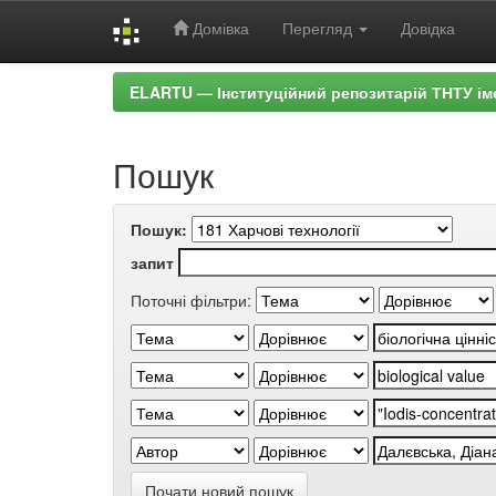
Домівка
Перегляд
Довідка
Skip
ELARTU — Інституційний репозитарій ТНТУ ім
navigation
Пошук
Пошук:
запит
Поточні фільтри:
Почати новий пошук