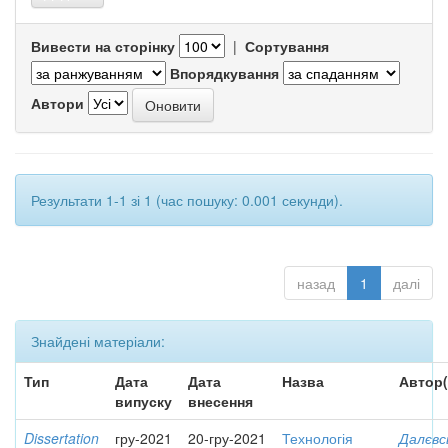
Вивести на сторінку
|
Сортування
Впорядкування
Автори
Результати 1-1 зі 1 (час пошуку: 0.001 секунди).
назад
1
далі
Знайдені матеріали:
Тип
Дата
Дата
Назва
Автор(
випуску
внесення
Dissertation
гру-2021
20-гру-2021
Технологія
Далєвс