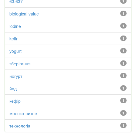
63.637
1
biological value
1
iodine
1
kefir
1
yogurt
1
зберігання
1
йогурт
1
йод
1
кефір
1
молоко-питне
1
технологія
1