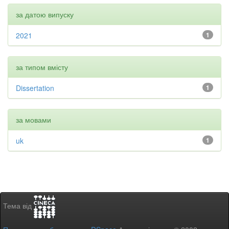
за датою випуску
2021
1
за типом вмісту
Dissertation
1
за мовами
uk
1
Тема від