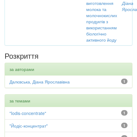
виготовлення
Діана
молока та
Яросла
молочнокислих
продуктів з
використанням
біологічно
активного йоду
Розкриття
за авторами
Далєвська, Діана Ярославівна
1
за темами
"Iodis-concentrate"
1
"Йодіс-концентрат"
1