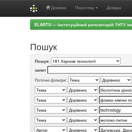
Домівка
Перегляд
Довідка
Skip
ELARTU — Інституційний репозитарій ТНТУ ім
navigation
Пошук
Пошук:
запит
Поточні фільтри: