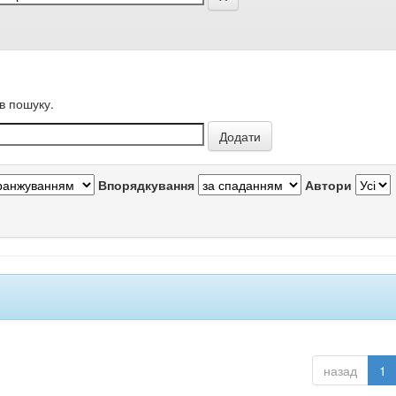
в пошуку.
Впорядкування
Автори
назад
1