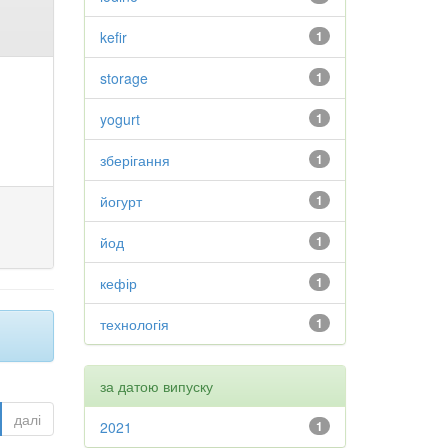
kefir
1
storage
1
yogurt
1
зберігання
1
йогурт
1
йод
1
кефір
1
технологія
1
за датою випуску
далі
2021
1