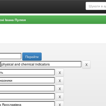
ені Івана Пулюя