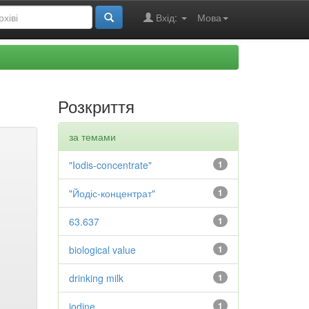
Вхід:
Мова
Розкриття
за темами
"Iodis-concentrate"
1
"Йодіс-концентрат"
1
63.637
1
biological value
1
drinking milk
1
iodine
1