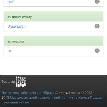
2021
1
за типом вмісту
Dissertation
1
за мовами
uk
1
Тема від
Програмне забезпечення DSpace
Авторські права © 2002-
2013
Массачусетський технологічний інститут
та
Х’юлет Пакард
-
Зворотний зв’язок