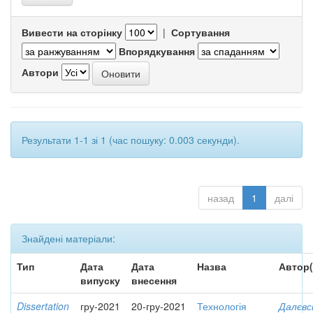
Вивести на сторінку
|
Сортування
Впорядкування
Автори
Результати 1-1 зі 1 (час пошуку: 0.003 секунди).
назад
1
далі
Знайдені матеріали:
Тип
Дата
Дата
Назва
Автор(
випуску
внесення
Dissertation
гру-2021
20-гру-2021
Технологія
Далєвс