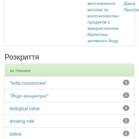
виготовлення
Діана
молока та
Яросла
молочнокислих
продуктів з
використанням
біологічно
активного йоду
Розкриття
за темами
"Iodis-concentrate"
1
"Йодіс-концентрат"
1
biological value
1
drinking milk
1
iodine
1