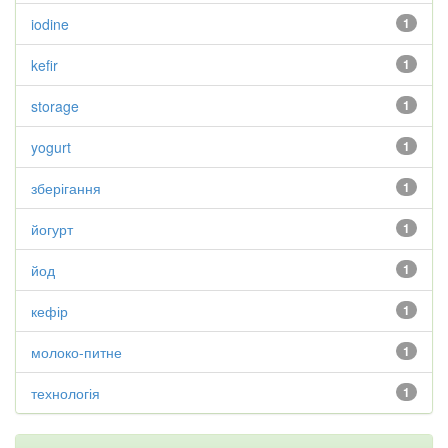
iodine
1
kefir
1
storage
1
yogurt
1
зберігання
1
йогурт
1
йод
1
кефір
1
молоко-питне
1
технологія
1