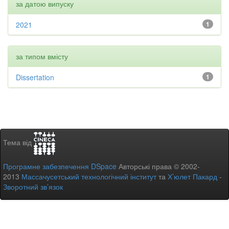
за датою випуску
2021
1
за типом вмісту
Dissertation
1
Тема від
Програмне забезпечення DSpace
Авторські права © 2002-
2013
Массачусетський технологічний інститут
та
Х’юлет Пакард
-
Зворотний зв’язок