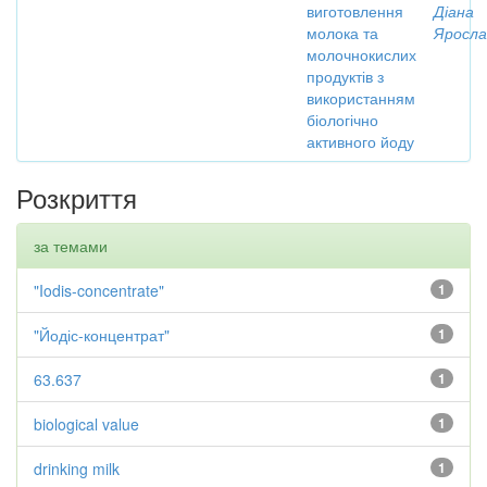
виготовлення
Діана
молока та
Яросла
молочнокислих
продуктів з
використанням
біологічно
активного йоду
Розкриття
за темами
"Iodis-concentrate"
1
"Йодіс-концентрат"
1
63.637
1
biological value
1
drinking milk
1