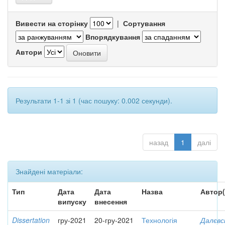
Вивести на сторінку
|
Сортування
Впорядкування
Автори
Результати 1-1 зі 1 (час пошуку: 0.002 секунди).
назад
1
далі
Знайдені матеріали:
Тип
Дата
Дата
Назва
Автор(
випуску
внесення
Dissertation
гру-2021
20-гру-2021
Технологія
Далєвс