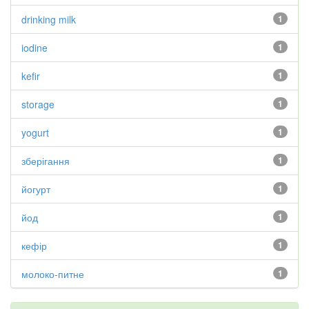
drinking milk
1
iodine
1
kefir
1
storage
1
yogurt
1
зберігання
1
йогурт
1
йод
1
кефір
1
молоко-питне
1