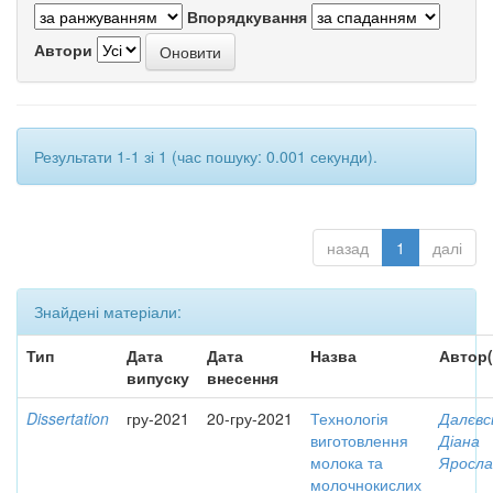
Впорядкування
Автори
Результати 1-1 зі 1 (час пошуку: 0.001 секунди).
назад
1
далі
Знайдені матеріали:
Тип
Дата
Дата
Назва
Автор(
випуску
внесення
Dissertation
гру-2021
20-гру-2021
Технологія
Далєвс
виготовлення
Діана
молока та
Яросла
молочнокислих