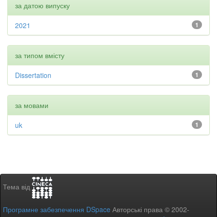
за датою випуску
2021
1
за типом вмісту
Dissertation
1
за мовами
uk
1
Тема від
Програмне забезпечення DSpace
Авторські права © 2002-