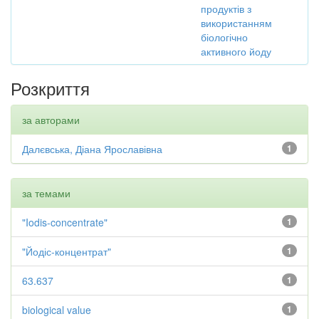
продуктів з
використанням
біологічно
активного йоду
Розкриття
за авторами
Далєвська, Діана Ярославівна
1
за темами
"Iodis-concentrate"
1
"Йодіс-концентрат"
1
63.637
1
biological value
1