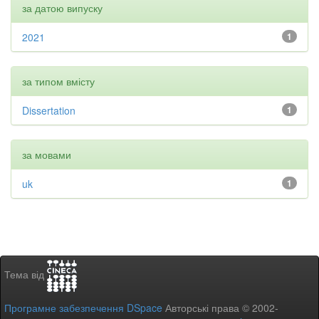
за датою випуску
2021
1
за типом вмісту
Dissertation
1
за мовами
uk
1
Тема від
Програмне забезпечення DSpace
Авторські права © 2002-