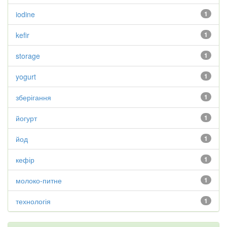
iodine
1
kefir
1
storage
1
yogurt
1
зберігання
1
йогурт
1
йод
1
кефір
1
молоко-питне
1
технологія
1