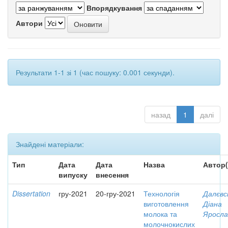
Впорядкування
Автори
Результати 1-1 зі 1 (час пошуку: 0.001 секунди).
назад
1
далі
Знайдені матеріали:
Тип
Дата
Дата
Назва
Автор(
випуску
внесення
Dissertation
гру-2021
20-гру-2021
Технологія
Далєвс
виготовлення
Діана
молока та
Яросла
молочнокислих