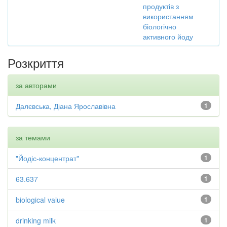
продуктів з
використанням
біологічно
активного йоду
Розкриття
за авторами
Далєвська, Діана Ярославівна
1
за темами
"Йодіс-концентрат"
1
63.637
1
biological value
1
drinking milk
1