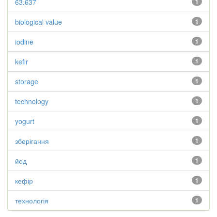
63.637
1
biological value
1
iodine
1
kefir
1
storage
1
technology
1
yogurt
1
зберігання
1
йод
1
кефір
1
технологія
1