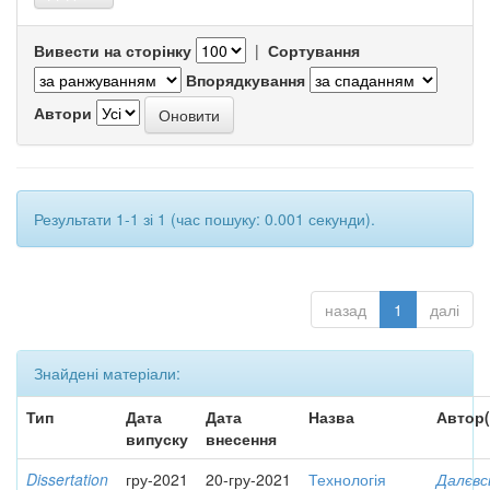
Вивести на сторінку
|
Сортування
Впорядкування
Автори
Результати 1-1 зі 1 (час пошуку: 0.001 секунди).
назад
1
далі
Знайдені матеріали:
Тип
Дата
Дата
Назва
Автор(
випуску
внесення
Dissertation
гру-2021
20-гру-2021
Технологія
Далєвс