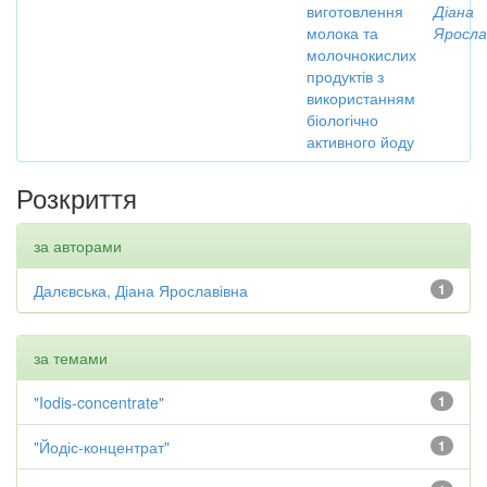
виготовлення
Діана
молока та
Яросла
молочнокислих
продуктів з
використанням
біологічно
активного йоду
Розкриття
за авторами
Далєвська, Діана Ярославівна
1
за темами
"Iodis-concentrate"
1
"Йодіс-концентрат"
1