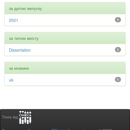
за датою випуску
2021
1
за типом вмісту
Dissertation
1
за мовами
uk
1
Тема від