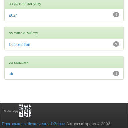
за датою випуску
2021
1
за типом вмісту
Dissertation
1
за мовами
uk
1
Тема від
Програмне забезпечення DSpace
Авторські права © 2002-