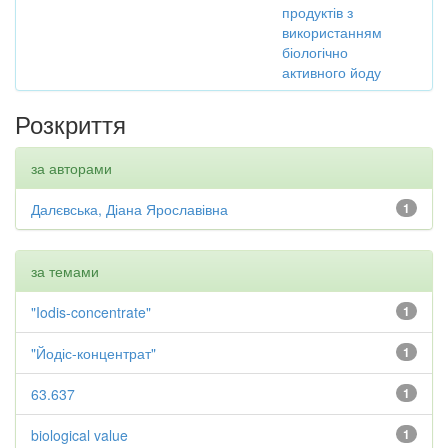
продуктів з
використанням
біологічно
активного йоду
Розкриття
за авторами
Далєвська, Діана Ярославівна
1
за темами
"Iodis-concentrate"
1
"Йодіс-концентрат"
1
63.637
1
biological value
1