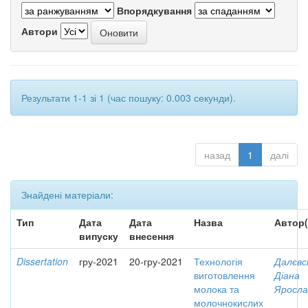
Впорядкування
Автори
Результати 1-1 зі 1 (час пошуку: 0.003 секунди).
назад
1
далі
Знайдені матеріали:
Тип
Дата
Дата
Назва
Автор(
випуску
внесення
Dissertation
гру-2021
20-гру-2021
Технологія
Далєвс
виготовлення
Діана
молока та
Яросла
молочнокислих