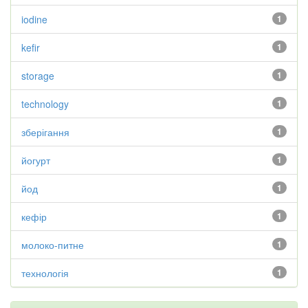
iodine
1
kefir
1
storage
1
technology
1
зберігання
1
йогурт
1
йод
1
кефір
1
молоко-питне
1
технологія
1