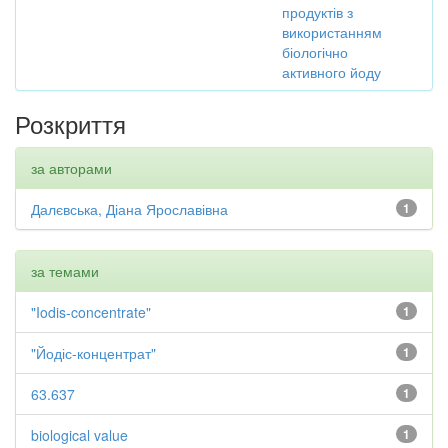
продуктів з
використанням
біологічно
активного йоду
Розкриття
за авторами
Далєвська, Діана Ярославівна
1
за темами
"Iodis-concentrate"
1
"Йодіс-концентрат"
1
63.637
1
biological value
1