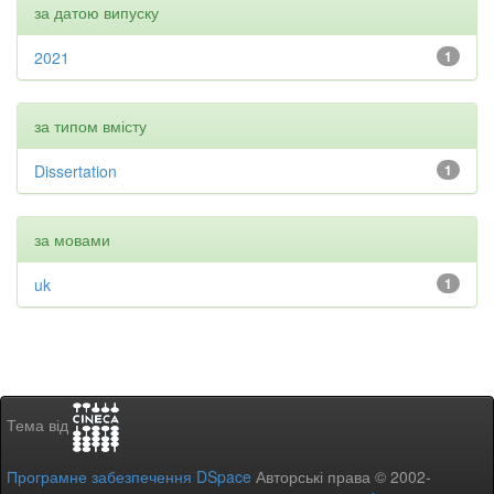
за датою випуску
2021
1
за типом вмісту
Dissertation
1
за мовами
uk
1
Тема від
Програмне забезпечення DSpace
Авторські права © 2002-