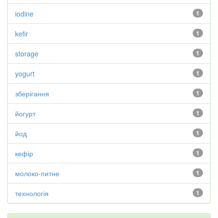
iodine
1
kefir
1
storage
1
yogurt
1
зберігання
1
йогурт
1
йод
1
кефір
1
молоко-питне
1
технологія
1