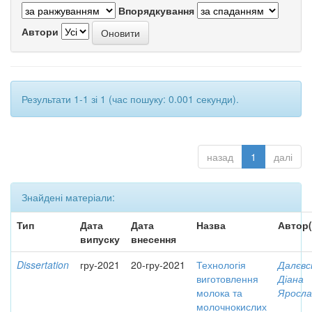
Впорядкування
Автори
Результати 1-1 зі 1 (час пошуку: 0.001 секунди).
назад
1
далі
Знайдені матеріали:
Тип
Дата
Дата
Назва
Автор(
випуску
внесення
Dissertation
гру-2021
20-гру-2021
Технологія
Далєвс
виготовлення
Діана
молока та
Яросла
молочнокислих