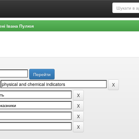
ені Івана Пулюя