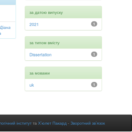
за датою випуску
2021
1
 Діана
а
за типом вмісту
Dissertation
1
за мовами
uk
1
огічний інститут
та
Х’юлет Пакард
-
Зворотний зв’язок