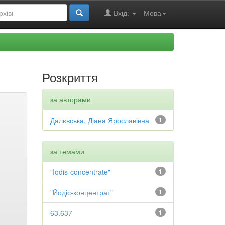
Вхід:
Мова
Розкриття
за авторами
Далєвська, Діана Ярославівна
1
за темами
"Iodis-concentrate"
1
"Йодіс-концентрат"
1
63.637
1