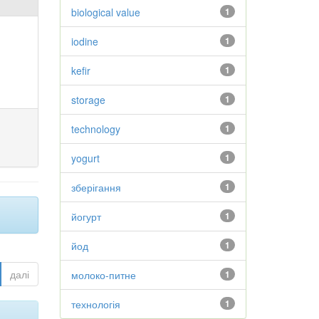
biological value
1
iodine
1
kefir
1
storage
1
technology
1
yogurt
1
зберігання
1
йогурт
1
йод
1
далі
молоко-питне
1
технологія
1