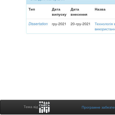
Тип
Дата
Дата
Назва
випуску
внесення
Dissertation
гру-2021
20-гру-2021
Технологія 
використанн
Тема від
Програмне забезп