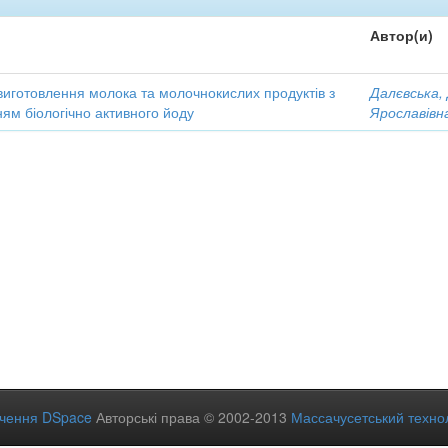
Автор(и)
виготовлення молока та молочнокислих продуктів з
Далєвська,
ям біологічно активного йоду
Ярославівн
ечення DSpace
Авторські права © 2002-2013
Массачусетський технол