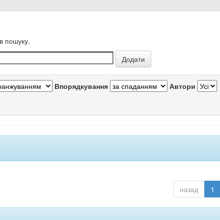
в пошуку.
Впорядкування
Автори
назад
1