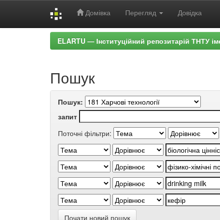
Домівка
Перегляд
Довідка
Skip
ELARTU — Інституційний репозитарій ТНТУ ім
navigation
Пошук
Пошук:
запит
Поточні фільтри:
Почати новий пошук