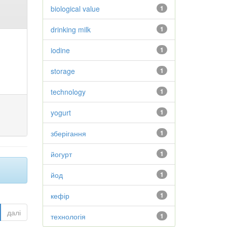
biological value
1
drinking milk
1
iodine
1
storage
1
technology
1
yogurt
1
зберігання
1
йогурт
1
йод
1
кефір
1
далі
технологія
1