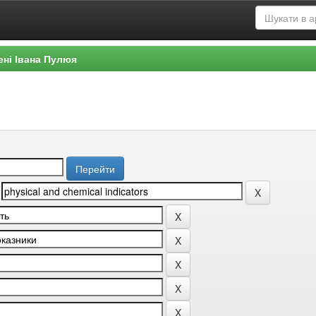
ені Івана Пулюя