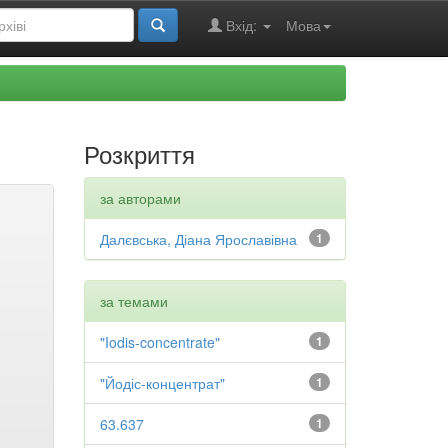
Вхід:
Мова
Розкриття
за авторами
Далєвська, Діана Ярославівна
1
за темами
"Iodis-concentrate"
1
"Йодіс-концентрат"
1
63.637
1