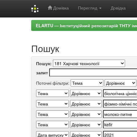
Домівка
Перегляд
Довідка
Skip
ELARTU — Інституційний репозитарій ТНТУ ім
navigation
Пошук
Пошук:
запит
Поточні фільтри: