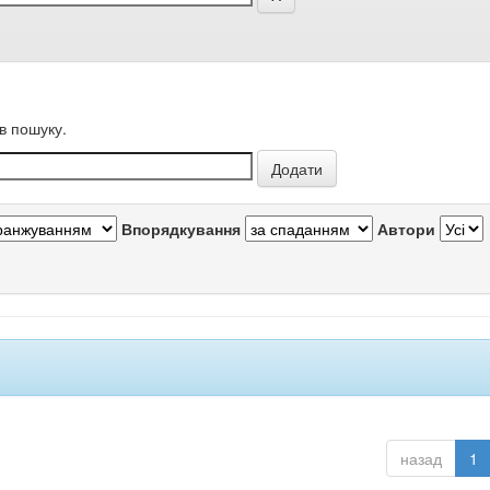
в пошуку.
Впорядкування
Автори
назад
1