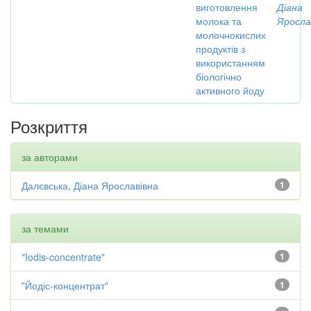
виготовлення
Діана
молока та
Яросла
молочнокислих
продуктів з
використанням
біологічно
активного йоду
Розкриття
за авторами
Далєвська, Діана Ярославівна
1
за темами
"Iodis-concentrate"
1
"Йодіс-концентрат"
1