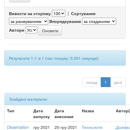
Вивести на сторінку
|
Сортування
Впорядкування
Автори
Результати 1-1 зі 1 (час пошуку: 0.001 секунди).
назад
1
далі
Знайдені матеріали:
Тип
Дата
Дата
Назва
Автор(
випуску
внесення
Dissertation
гру-2021
20-гру-2021
Технологія
Далєвс