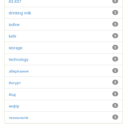
63.637
1
drinking milk
1
iodine
1
kefir
1
storage
1
technology
1
зберігання
1
йогурт
1
йод
1
кефір
1
технологія
1