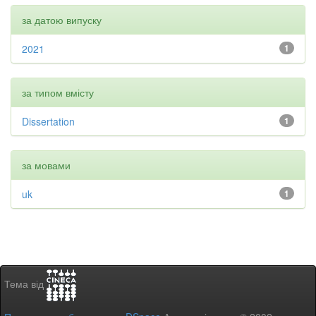
за датою випуску
2021
1
за типом вмісту
Dissertation
1
за мовами
uk
1
Тема від