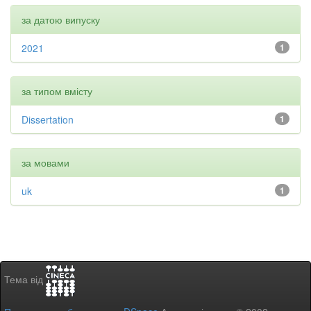
за датою випуску
2021
1
за типом вмісту
Dissertation
1
за мовами
uk
1
Тема від