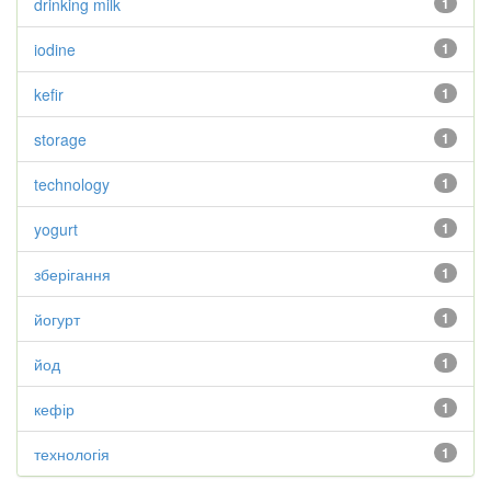
drinking milk
1
iodine
1
kefir
1
storage
1
technology
1
yogurt
1
зберігання
1
йогурт
1
йод
1
кефір
1
технологія
1