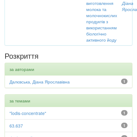
виготовлення
Діана
молока та
Яросла
молочнокислих
продуктів з
використанням
біологічно
активного йоду
Розкриття
за авторами
Далєвська, Діана Ярославівна
1
за темами
"Iodis-concentrate"
1
63.637
1