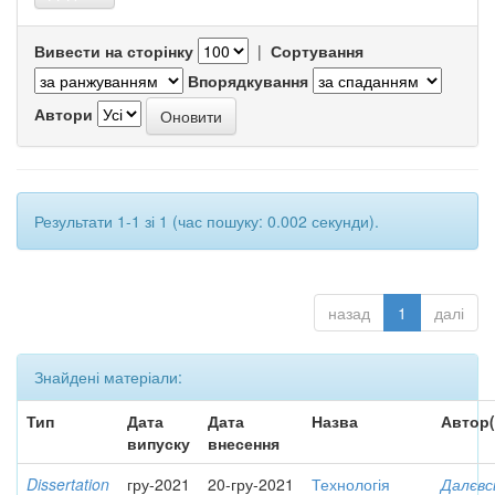
Вивести на сторінку
|
Сортування
Впорядкування
Автори
Результати 1-1 зі 1 (час пошуку: 0.002 секунди).
назад
1
далі
Знайдені матеріали:
Тип
Дата
Дата
Назва
Автор(
випуску
внесення
Dissertation
гру-2021
20-гру-2021
Технологія
Далєвс