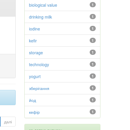
biological value
1
drinking milk
1
iodine
1
kefir
1
storage
1
technology
1
yogurt
1
зберігання
1
йод
1
кефір
1
далі