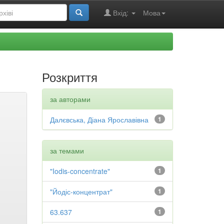
Вхід:
Мова
Розкриття
за авторами
Далєвська, Діана Ярославівна
1
за темами
"Iodis-concentrate"
1
"Йодіс-концентрат"
1
63.637
1