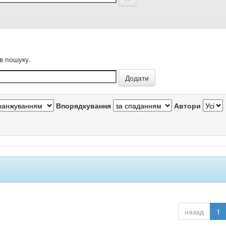
в пошуку.
Впорядкування
Автори
назад
1