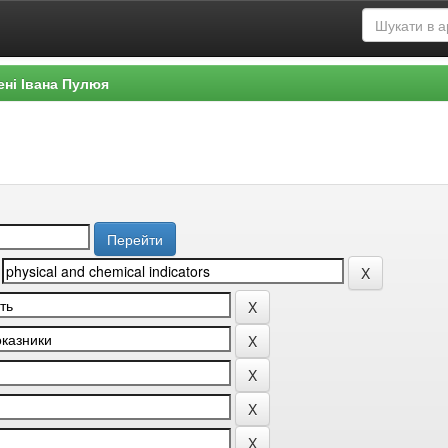
ені Івана Пулюя