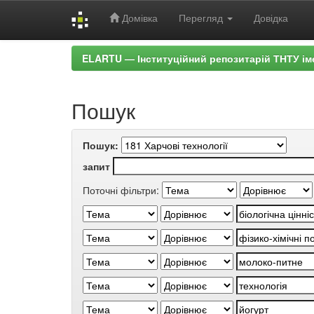
Домівка
Перегляд
Довідка
Skip
ELARTU — Інституційний репозитарій ТНТУ ім
navigation
Пошук
Пошук:
запит
Поточні фільтри: