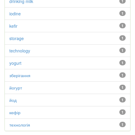
drinking milk
1
iodine
1
kefir
1
storage
1
technology
1
yogurt
1
зберігання
1
йогурт
1
йод
1
кефір
1
технологія
1