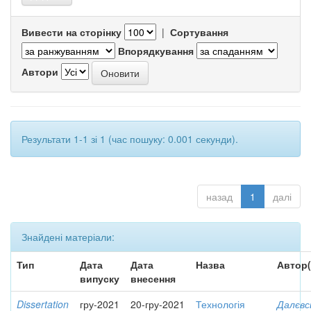
Вивести на сторінку
|
Сортування
Впорядкування
Автори
Результати 1-1 зі 1 (час пошуку: 0.001 секунди).
назад
1
далі
Знайдені матеріали:
Тип
Дата
Дата
Назва
Автор(
випуску
внесення
Dissertation
гру-2021
20-гру-2021
Технологія
Далєвс