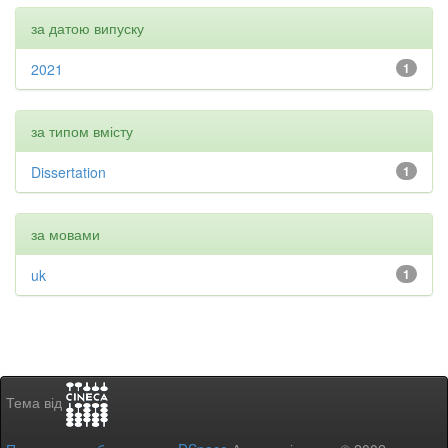
за датою випуску
2021
1
за типом вмісту
Dissertation
1
за мовами
uk
1
Тема від