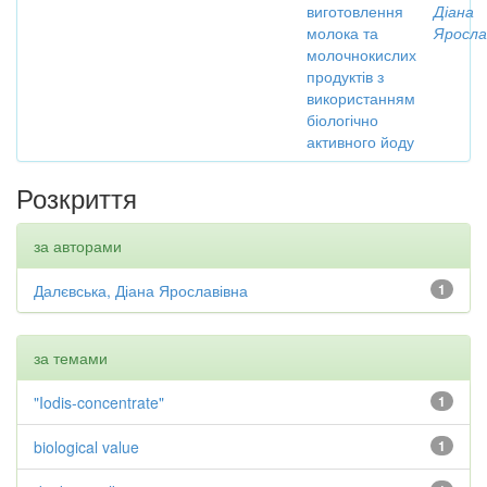
виготовлення
Діана
молока та
Яросла
молочнокислих
продуктів з
використанням
біологічно
активного йоду
Розкриття
за авторами
Далєвська, Діана Ярославівна
1
за темами
"Iodis-concentrate"
1
biological value
1