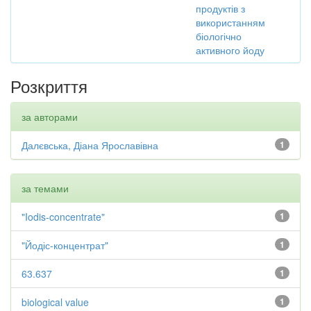
продуктів з
використанням
біологічно
активного йоду
Розкриття
за авторами
Далєвська, Діана Ярославівна
1
за темами
"Iodis-concentrate"
1
"Йодіс-концентрат"
1
63.637
1
biological value
1