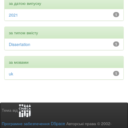
за датою випуску
2021
1
за типом вмісту
Dissertation
1
за мовами
uk
1
Тема від
Програмне забезпечення DSpace
Авторські права © 2002-