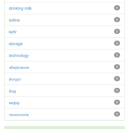
drinking milk
1
iodine
1
kefir
1
storage
1
technology
1
зберігання
1
йогурт
1
йод
1
кефір
1
технологія
1