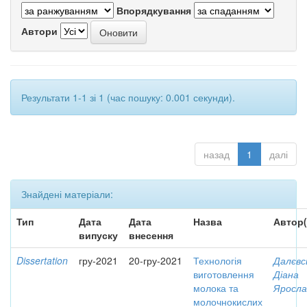
Впорядкування
Автори
Результати 1-1 зі 1 (час пошуку: 0.001 секунди).
назад
1
далі
Знайдені матеріали:
Тип
Дата
Дата
Назва
Автор(
випуску
внесення
Dissertation
гру-2021
20-гру-2021
Технологія
Далєвс
виготовлення
Діана
молока та
Яросла
молочнокислих