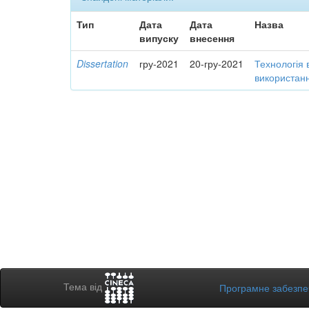
Тип
Дата
Дата
Назва
випуску
внесення
Dissertation
гру-2021
20-гру-2021
Технологія 
використанн
Тема від
Програмне забезп