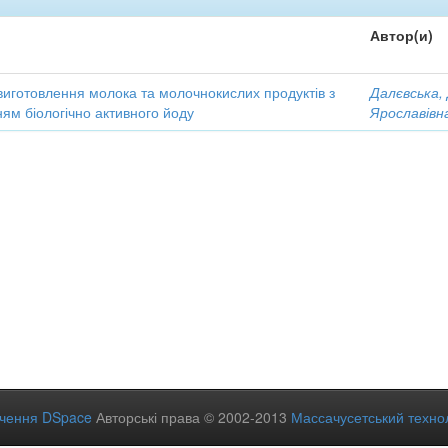
Автор(и)
виготовлення молока та молочнокислих продуктів з
Далєвська,
ям біологічно активного йоду
Ярославівн
ечення DSpace
Авторські права © 2002-2013
Массачусетський технол