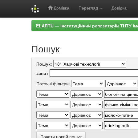
Домівка
Перегляд
Довідка
Skip
ELARTU — Інституційний репозитарій ТНТУ ім
navigation
Пошук
Пошук:
запит
Поточні фільтри:
Почати новий пошук