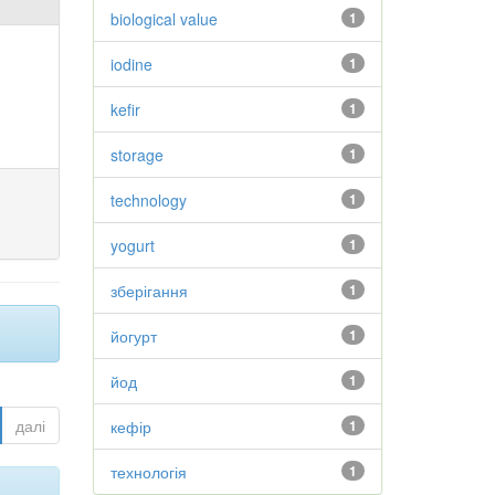
biological value
1
iodine
1
kefir
1
storage
1
technology
1
yogurt
1
зберігання
1
йогурт
1
йод
1
далі
кефір
1
технологія
1