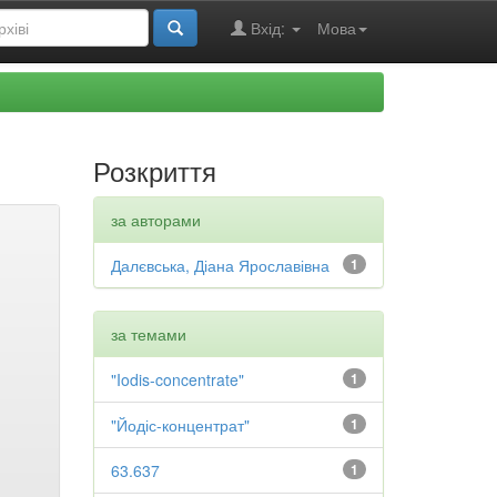
Вхід:
Мова
Розкриття
за авторами
Далєвська, Діана Ярославівна
1
за темами
"Iodis-concentrate"
1
"Йодіс-концентрат"
1
63.637
1