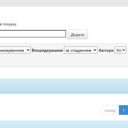
в пошуку.
Впорядкування
Автори
назад
1