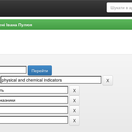
ені Івана Пулюя