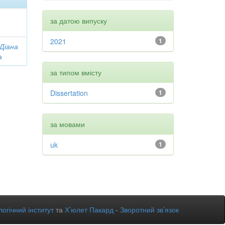
за датою випуску
2021
1
 Діана
а
за типом вмісту
Dissertation
1
за мовами
uk
1
огічний інститут
та
Х’юлет Пакард
-
Зворотний зв’язок