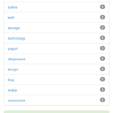
iodine
1
kefir
1
storage
1
technology
1
yogurt
1
зберігання
1
йогурт
1
йод
1
кефір
1
технологія
1