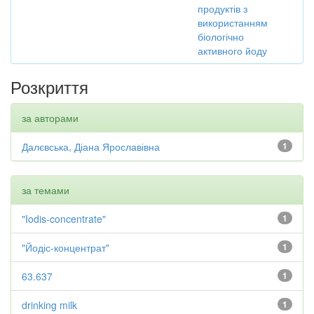
продуктів з
використанням
біологічно
активного йоду
Розкриття
за авторами
Далєвська, Діана Ярославівна
1
за темами
"Iodis-concentrate"
1
"Йодіс-концентрат"
1
63.637
1
drinking milk
1