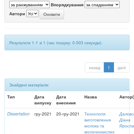
Впорядкування
Автори
Результати 1-1 зі 1 (час пошуку: 0.003 секунди).
назад
1
далі
Знайдені матеріали:
Тип
Дата
Дата
Назва
Автор(
випуску
внесення
Dissertation
гру-2021
20-гру-2021
Технологія
Далєвс
виготовлення
Діана
молока та
Яросла
молочнокислих