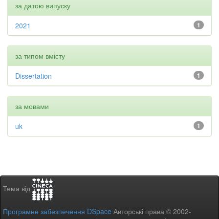
за датою випуску
2021
1
за типом вмісту
Dissertation
1
за мовами
uk
1
Тема від
Програмне забезпечення DSpace
Авторські права © 2002-