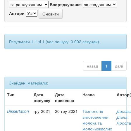
Впорядкування
Автори
Результати 1-1 зі 1 (час пошуку: 0.002 секунди).
назад
1
далі
Знайдені матеріали:
Тип
Дата
Дата
Назва
Автор(
випуску
внесення
Dissertation
гру-2021
20-гру-2021
Технологія
Далєвс
виготовлення
Діана
молока та
Яросла
молочнокислих