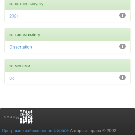
за датою випуску
2021
1
за типом вмісту
Dissertation
1
за мовами
uk
1
Тема від
Програмне забезпечення DSpace
Авторські права © 2002-