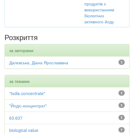
продуктів з
використанням
біологічно
активного йоду
Розкриття
за авторами
Далєвська, Діана Ярославівна
1
за темами
"Iodis-concentrate"
1
"Йодіс-концентрат"
1
63.637
1
biological value
1