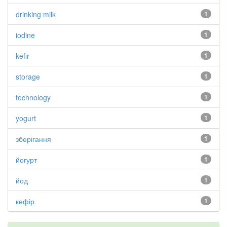
drinking milk
1
iodine
1
kefir
1
storage
1
technology
1
yogurt
1
зберігання
1
йогурт
1
йод
1
кефір
1