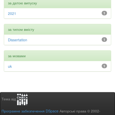
за датою випуску
2021
1
за типом вмісту
Dissertation
1
за мовами
uk
1
Тема від
Програмне забезпечення DSpace
Авторські права © 2002-