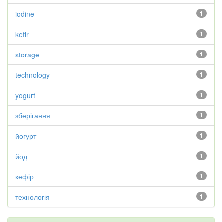
iodine
1
kefir
1
storage
1
technology
1
yogurt
1
зберігання
1
йогурт
1
йод
1
кефір
1
технологія
1