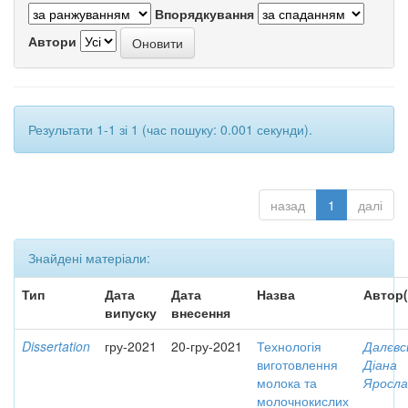
Впорядкування
Автори
Результати 1-1 зі 1 (час пошуку: 0.001 секунди).
назад
1
далі
Знайдені матеріали:
Тип
Дата
Дата
Назва
Автор(
випуску
внесення
Dissertation
гру-2021
20-гру-2021
Технологія
Далєвс
виготовлення
Діана
молока та
Яросла
молочнокислих