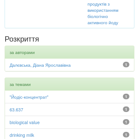
продуктів з
використанням
біологічно
активного йоду
Розкриття
за авторами
Далєвська, Діана Ярославівна
1
за темами
"Йодіс-концентрат"
1
63.637
1
biological value
1
drinking milk
1