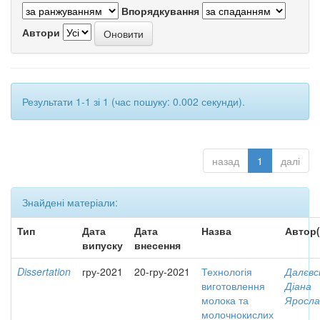
Впорядкування
Автори
Результати 1-1 зі 1 (час пошуку: 0.002 секунди).
назад
1
далі
Знайдені матеріали:
Тип
Дата
Дата
Назва
Автор(
випуску
внесення
Dissertation
гру-2021
20-гру-2021
Технологія
Далєвс
виготовлення
Діана
молока та
Яросла
молочнокислих