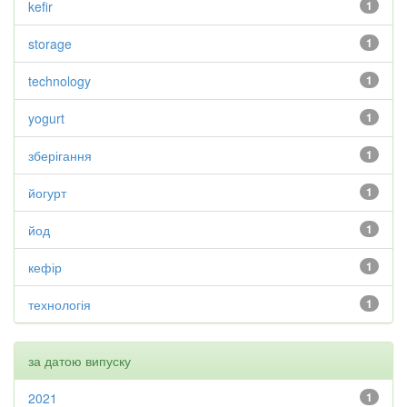
kefir
1
storage
1
technology
1
yogurt
1
зберігання
1
йогурт
1
йод
1
кефір
1
технологія
1
за датою випуску
2021
1