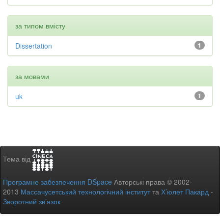
за типом вмісту
Dissertation
1
за мовами
uk
1
Тема від
Програмне забезпечення DSpace
Авторські права © 2002-
2013
Массачусетський технологічний інститут
та
Х’юлет Пакард
-
Зворотний зв’язок