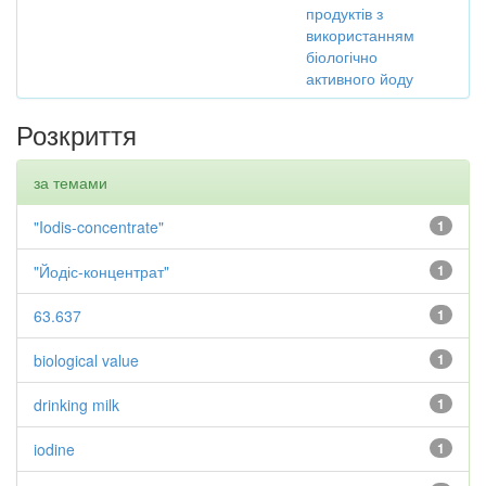
продуктів з
використанням
біологічно
активного йоду
Розкриття
за темами
"Iodis-concentrate"
1
"Йодіс-концентрат"
1
63.637
1
biological value
1
drinking milk
1
iodine
1