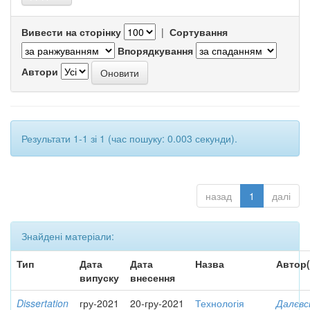
Вивести на сторінку
|
Сортування
Впорядкування
Автори
Результати 1-1 зі 1 (час пошуку: 0.003 секунди).
назад
1
далі
Знайдені матеріали:
Тип
Дата
Дата
Назва
Автор(
випуску
внесення
Dissertation
гру-2021
20-гру-2021
Технологія
Далєвс