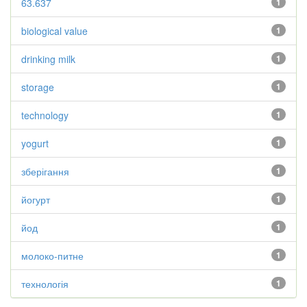
63.637
1
biological value
1
drinking milk
1
storage
1
technology
1
yogurt
1
зберігання
1
йогурт
1
йод
1
молоко-питне
1
технологія
1