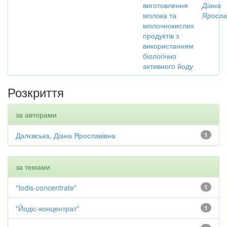
виготовлення
Діана
молока та
Яросла
молочнокислих
продуктів з
використанням
біологічно
активного йоду
Розкриття
за авторами
Далєвська, Діана Ярославівна
1
за темами
"Iodis-concentrate"
1
"Йодіс-концентрат"
1