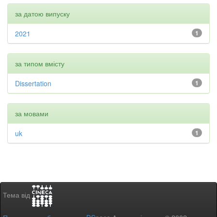
за датою випуску
2021
1
за типом вмісту
Dissertation
1
за мовами
uk
1
Тема від