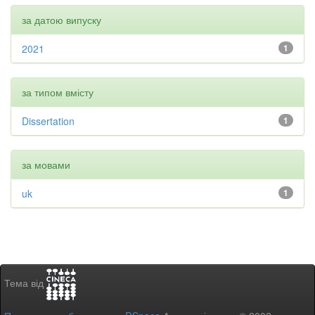
за датою випуску
2021
1
за типом вмісту
Dissertation
1
за мовами
uk
1
Тема від