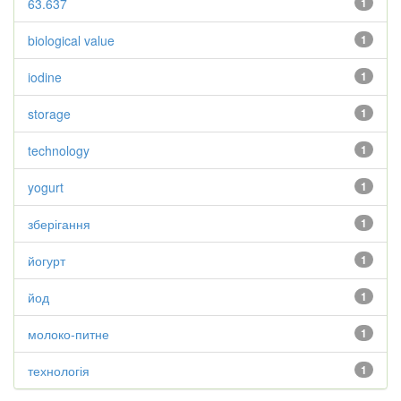
63.637
1
biological value
1
iodine
1
storage
1
technology
1
yogurt
1
зберігання
1
йогурт
1
йод
1
молоко-питне
1
технологія
1