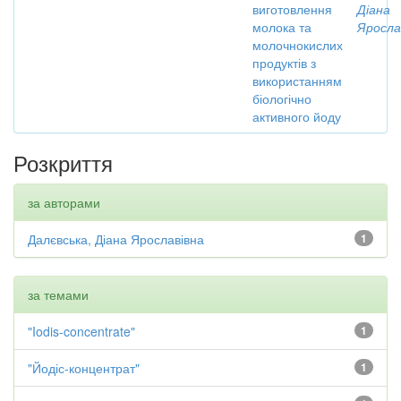
виготовлення
Діана
молока та
Яросла
молочнокислих
продуктів з
використанням
біологічно
активного йоду
Розкриття
за авторами
Далєвська, Діана Ярославівна
1
за темами
"Iodis-concentrate"
1
"Йодіс-концентрат"
1