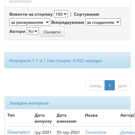
Вивести на сторінку
|
Сортування
Впорядкування
Автори
Результати 1-1 зі 1 (час пошуку: 0.002 секунди).
назад
1
далі
Знайдені матеріали:
Тип
Дата
Дата
Назва
Автор(
випуску
внесення
Dissertation
гру-2021
20-гру-2021
Технологія
Далєвс