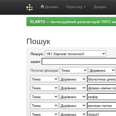
Домівка
Перегляд
Довідка
Skip
ELARTU — Інституційний репозитарій ТНТУ ім
navigation
Пошук
Пошук:
запит
Поточні фільтри: