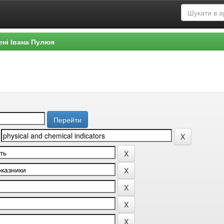
ені Івана Пулюя