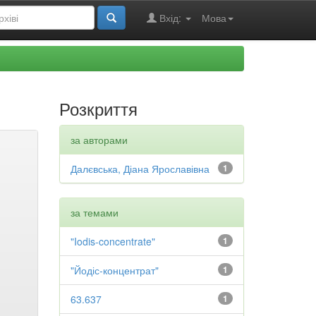
Вхід:
Мова
Розкриття
за авторами
Далєвська, Діана Ярославівна
1
за темами
"Iodis-concentrate"
1
"Йодіс-концентрат"
1
63.637
1