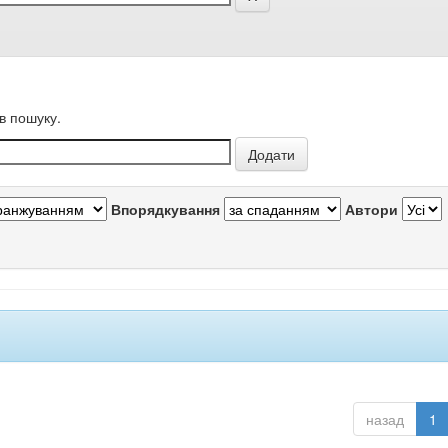
в пошуку.
Впорядкування
Автори
назад
1