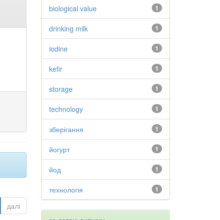
biological value
1
drinking milk
1
iodine
1
kefir
1
storage
1
technology
1
зберігання
1
йогурт
1
йод
1
технологія
1
далі